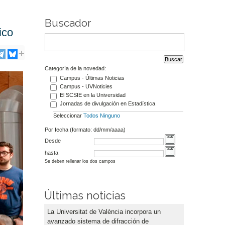
Buscador
ico
Categoría de la novedad:
Campus - Últimas Noticias
Campus - UVNoticies
El SCSIE en la Universidad
Jornadas de divulgación en Estadística
Seleccionar
Todos
Ninguno
Por fecha (formato: dd/mm/aaaa)
Desde
hasta
Se deben rellenar los dos campos
Últimas noticias
La Universitat de València incorpora un
avanzado sistema de difracción de