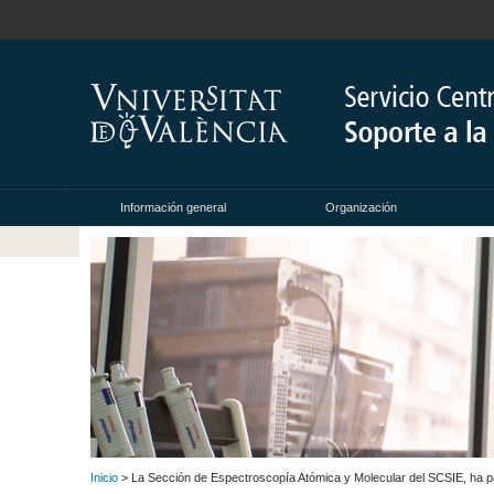
Información general
Organización
Inicio
> La Sección de Espectroscopía Atómica y Molecular del SCSIE, ha par