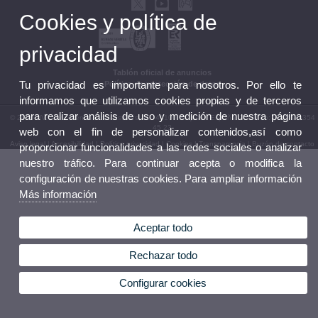
Cookies y política de
privacidad
Tablón oficial de anuncios
Tu privacidad es importante para nosotros. Por ello te
Política de protección de datos
informamos que utilizamos cookies propias y de terceros
para realizar análisis de uso y medición de nuestra página
© 2026 UV. - Av. Vicent Andrés Estellés, 19. 46100 Burjasot. España. Teléfono: (+34) 96 354
45 23
web con el fin de personalizar contenidos,así como
Aviso legal
|
Accesibilidad
|
Política privacidad
|
Cookies
|
Transparencia
|
Buzón de contacto
proporcionar funcionalidades a las redes sociales o analizar
nuestro tráfico. Para continuar acepta o modifica la
configuración de nuestras cookies. Para ampliar información
Más información
Aceptar todo
Rechazar todo
Configurar cookies