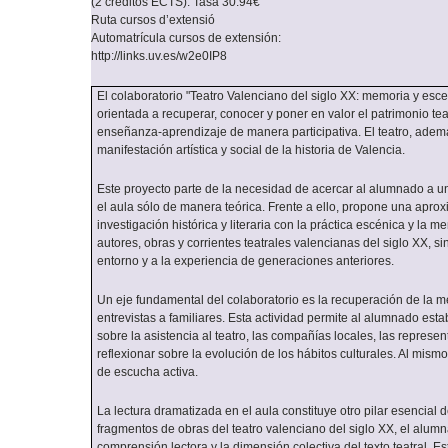
(2 créditos ECTS): Tasa 30.94€
Ruta cursos d’extensió
Automatrícula cursos de extensión:
http://links.uv.es/w2e0IP8
El colaboratorio "Teatro Valenciano del siglo XX: memoria y esc
orientada a recuperar, conocer y poner en valor el patrimonio tea
enseñanza-aprendizaje de manera participativa. El teatro, ademá
manifestación artística y social de la historia de Valencia.
Este proyecto parte de la necesidad de acercar al alumnado a un
el aula sólo de manera teórica. Frente a ello, propone una aprox
investigación histórica y literaria con la práctica escénica y la
autores, obras y corrientes teatrales valencianas del siglo XX, 
entorno y a la experiencia de generaciones anteriores.
Un eje fundamental del colaboratorio es la recuperación de la m
entrevistas a familiares. Esta actividad permite al alumnado est
sobre la asistencia al teatro, las compañías locales, las represen
reflexionar sobre la evolución de los hábitos culturales. Al mis
de escucha activa.
La lectura dramatizada en el aula constituye otro pilar esencial de
fragmentos de obras del teatro valenciano del siglo XX, el alumnad
comprensión lectora y la dimensión colectiva del texto teatral. Es