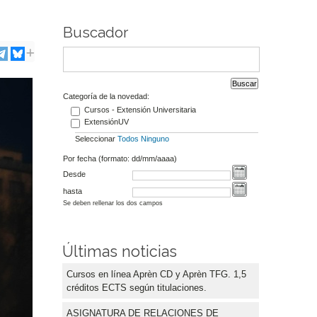
Buscador
Categoría de la novedad:
Cursos - Extensión Universitaria
ExtensiónUV
Seleccionar
Todos
Ninguno
Por fecha (formato: dd/mm/aaaa)
Desde
hasta
Se deben rellenar los dos campos
Últimas noticias
Cursos en línea Aprèn CD y Aprèn TFG. 1,5
créditos ECTS según titulaciones.
ASIGNATURA DE RELACIONES DE