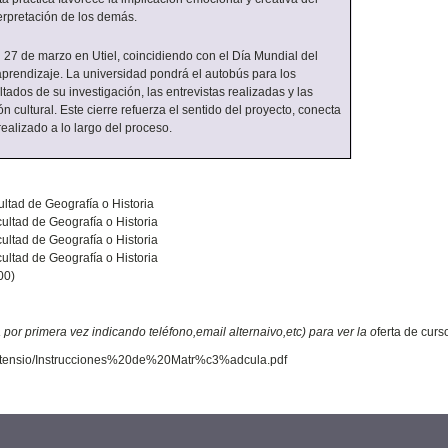
terpretación de los demás.
l 27 de marzo en Utiel, coincidiendo con el Día Mundial del
aprendizaje. La universidad pondrá el autobús para los
tados de su investigación, las entrevistas realizadas y las
n cultural. Este cierre refuerza el sentido del proyecto, conecta
ealizado a lo largo del proceso.
ltad de Geografía o Historia
ultad de Geografía o Historia
ultad de Geografía o Historia
ultad de Geografía o Historia
00)
a por primera vez
indicando teléfono,email alternaivo,etc) para
ver la o
ferta de curs
osextensio/Instrucciones%20de%20Matr%c3%adcula.pdf