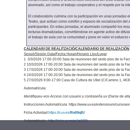
alumnado, así como el trabajo cooperativo y el respeto por la in
El colaboratorio culmina con la participación en unas jornadas e
Teatro, que actúan como colofón y espacio de socialización del 
participantes. En estas jornadas, el alumnado compartió los resul
lecturas dramatizadas, convirtiéndose en agente activo de difusió
el trabajo de aula con la comunidad y pone en valor el esfuerzo r
CALENDARI DE REALITZACIÓ/CALENDARIO DE REALIZACIÓN
Sessió/Sesión Data/Fecha Horari/Horario Lloc/Lugar
1 3/3/2026 17:00-20:00 Sala de reuniones del sexto piso de la Facu
2 10/3/2026 17:00-20:00 Sala de reuniones del sexto piso de la Fac
3 17/3/2026 17:00-20:00 Sala de reuniones del sexto piso de la Fac
4 24/3/2026 17:00-20:00 Sala de reuniones del sexto piso de la Fac
5 27/3/2026 9:00-17:00 Casa de Cultura de Utiel (C/Camino 1, 463
Automatrícula:
Identifiqueu-vos-Acceso con:usuario y contraseña uv (Darse de alt
Instrucciones Automatrícula: https://www.uv.es/extensiouni/curs
Ficha Actividad:
https://ir.uv.es/
Ro09qfU
Automatrícula :
http://links.uv.es/w2e0IP8