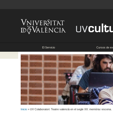
El Servicio
Cursos de ex
Inicio
> UV Colaboratori: Teatre valencià en el segle XX: memòria i escena.