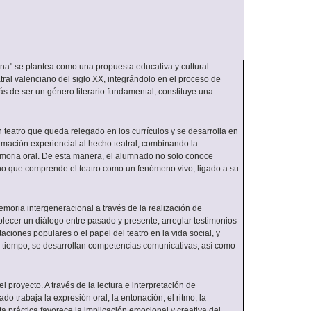
ena" se plantea como una propuesta educativa y cultural
tral valenciano del siglo XX, integrándolo en el proceso de
s de ser un género literario fundamental, constituye una
 teatro que queda relegado en los currículos y se desarrolla en
imación experiencial al hecho teatral, combinando la
 memoria oral. De esta manera, el alumnado no solo conoce
sino que comprende el teatro como un fenómeno vivo, ligado a su
emoria intergeneracional a través de la realización de
ablecer un diálogo entre pasado y presente, arreglar testimonios
taciones populares o el papel del teatro en la vida social, y
mo tiempo, se desarrollan competencias comunicativas, así como
l proyecto. A través de la lectura e interpretación de
o trabaja la expresión oral, la entonación, el ritmo, la
ta práctica favorece la implicación emocional y creativa del