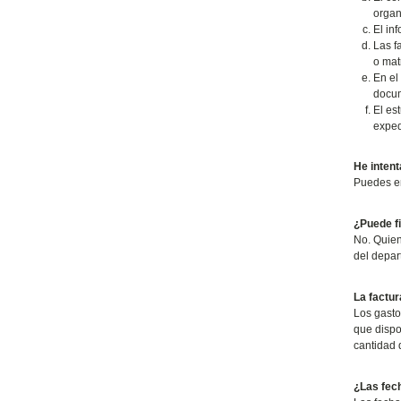
organ
El in
Las fa
o mat
En el
docum
El es
exped
He intent
Puedes en
¿Puede fi
No. Quien
del depar
La factur
Los gasto
que dispo
cantidad 
¿Las fech