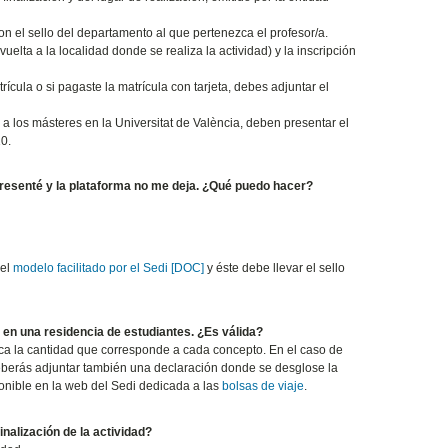
con el sello del departamento al que pertenezca el profesor/a.
 vuelta a la localidad donde se realiza la actividad) y la inscripción
ula o si pagaste la matrícula con tarjeta, debes adjuntar el
a los másteres en la Universitat de València, deben presentar el
0.
 presenté y la plataforma no me deja. ¿Qué puedo hacer?
 el
modelo facilitado por el Sedi
[DOC]
y éste debe llevar el sello
n en una residencia de estudiantes. ¿Es válida?
ica la cantidad que corresponde a cada concepto. En el caso de
deberás adjuntar también una declaración donde se desglose la
nible en la web del Sedi dedicada a las
bolsas de viaje
.
finalización de la actividad?