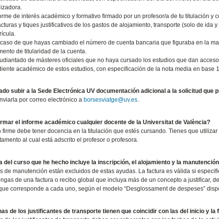
izadora.
forme de interés académico y formativo firmado por un profesor/a de tu titulación y 
cturas y tiques justificativos de los gastos de alojamiento, transporte (solo de ida y
rícula.
 caso de que hayas cambiado el número de cuenta bancaria que figuraba en la matríc
ento de titularidad de la cuenta.
tudiantado de másteres oficiales que no haya cursado los estudios que dan acceso 
iente académico de estos estudios, con especificación de la nota media en base 1
ado subir a la Sede Electrónica UV documentación adicional a la solicitud que
viarla por correo electrónico a
borsesviatge@uv.es
.
rmar el informe académico cualquier docente de la Universitat de València?
 firme debe tener docencia en la titulación que estés cursando. Tienes que utilizar
tamento al cual está adscrito el profesor o profesora.
a del curso que he hecho incluye la inscripción, el alojamiento y la manutenció
s de manutención están excluidos de estas ayudas. La factura es válida si especif
ngas de una factura o recibo global que incluya más de un concepto a justificar, 
que corresponde a cada uno, según el modelo “Desglossament de despeses” dispo
as de los justificantes de transporte tienen que coincidir con las del inicio y la 