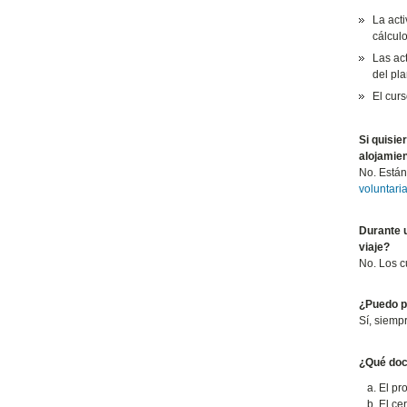
La act
cálculo
Las ac
del pla
El curs
Si quisie
alojamie
No. Están
voluntari
Durante u
viaje?
No. Los c
¿Puedo pr
Sí, siemp
¿Qué doc
El pr
El cer