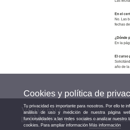
Las fecha
En el cer
No. Las b
fechas de 
¿Dónde pu
En la pág
El curso 
Solicitán
año de la
Cookies y política de priva
Tu privacidad es importante para nosotros. Por ello te i
análisis de uso y medición de nuestra página web
funcionalidades a las redes sociales o analizar nuestro 
Servicio de Informació
cookies. Para ampliar información
Más información