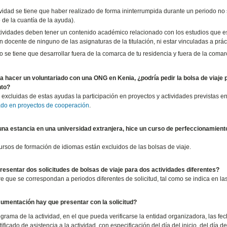
ividad se tiene que haber realizado de forma ininterrumpida durante un periodo no 
 de la cuantía de la ayuda).
tividades deben tener un contenido académico relacionado con los estudios que est
n docente de ninguno de las asignaturas de la titulación, ni estar vinculadas a práct
o se tiene que desarrollar fuera de la comarca de tu residencia y fuera de la coma
ra hacer un voluntariado con una ONG en Kenia, ¿podría pedir la bolsa de viaje
nto?
 excluidas de estas ayudas la participación en proyectos y actividades previstas e
ado en proyectos de cooperación
.
na estancia en una universidad extranjera, hice un curso de perfeccionamiento d
ursos de formación de idiomas están excluidos de las bolsas de viaje.
esentar dos solicitudes de bolsas de viaje para dos actividades diferentes?
re que se correspondan a periodos diferentes de solicitud, tal como se indica en l
umentación hay que presentar con la solicitud?
ograma de la actividad, en el que pueda verificarse la entidad organizadora, las fech
tificado de asistencia a la actividad, con especificación del día del inicio, del día d