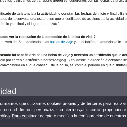
s de los justificantes de transporte deben ser coherentes con las fechas de la activ
tificado de asistencia a la actividad no constan las fechas de inicio y final. ¿Es 
ases de la convocatoria establecen que el certificado de asistencia a la actividad e
inicio y de final y el lugar de realización.
edo ver la resolución de la concesión de la bolsa de viaje?
ina web del Sedi dedicada a las
bolsas de viaje
y en el tablón de anuncios oficial 
pasado fui beneficiaria de una bolsa de viaje y necesito un certificado que lo 
dolo por correo electrónico a borsesviatge@uv.es, desde la dirección electrónica in
 convocatoria en el que conseguiste la bolsa, así como el periodo en que disfrutast
cidad
nformamos que utilizamos cookies propias y de terceros para realizar
 con el fin de personalizar contenidos,así como proporcionar
tráfico. Para continuar acepta o modifica la configuración de nuestras
n y Dinamización