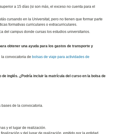
superior a 15 días (si son más, el exceso no cuenta para el
ás cursando en la Universitat, pero no tienen que formar parte
icas formativas curriculares o extracurriculares.
rca del campus donde cursas los estudios universitarios.
 para obtener una ayuda para los gastos de transporte y
n la convocatoria de
bolsas de viaje para actividades de
e inglés. ¿Podría incluir la matrícula del curso en la bolsa de
as bases de la convocatoria.
as y el lugar de realización.
e finalización y del lugar de realización, emitido por la entidad