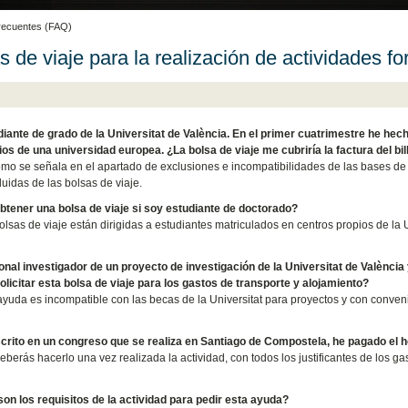
recuentes (FAQ)
s de viaje para la realización de actividades f
iante de grado de la Universitat de València. En el primer cuatrimestre he he
ios de una universidad europea. ¿La bolsa de viaje me cubriría la factura del bil
omo se señala en el apartado de exclusiones e incompatibilidades de las bases de la
luidas de las bolsas de viaje.
tener una bolsa de viaje si soy estudiante de doctorado?
olsas de viaje están dirigidas a estudiantes matriculados en centros propios de la U
nal investigador de un proyecto de investigación de la Universitat de València
licitar esta bolsa de viaje para los gastos de transporte y alojamiento?
ayuda es incompatible con las becas de la Universitat para proyectos y con conveni
crito en un congreso que se realiza en Santiago de Compostela, he pagado el hot
eberás hacerlo una vez realizada la actividad, con todos los justificantes de los gast
on los requisitos de la actividad para pedir esta ayuda?