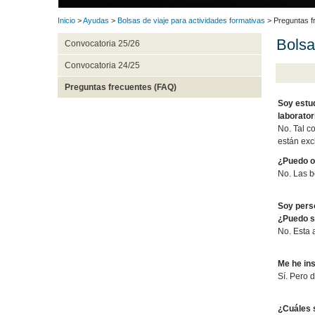
Inicio
>
Ayudas
>
Bolsas de viaje para actividades formativas
> Preguntas f
Bolsa
Convocatoria 25/26
Convocatoria 24/25
Preguntas frecuentes (FAQ)
Soy estud
laborator
No. Tal c
están exc
¿Puedo ob
No. Las b
Soy perso
¿Puedo so
No. Esta 
Me he ins
Sí. Pero d
¿Cuáles s