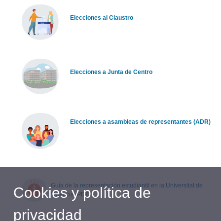
Elecciones al Claustro
Elecciones a Junta de Centro
Elecciones a asambleas de representantes (ADR)
Guía de la representación estudiantil en la Universitat de
Cookies y política de
València
[PDF].
privacidad