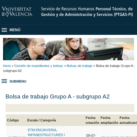
MENÚ
Inicio
>
Gestión de expedientes y bolsas
>
Bolsas de trabajo
> Bolsa de trabajo Grupo A -
subgrupo A2
SUBMENU
Bolsa de trabajo Grupo A - subgrupo A2
Fecha
Fecha
Fecha
Código
Escala / Categoría
creación
ampliación
actualizac
ETM ENGINYERIA,
INFRAESTRUCTURES I
09-07-