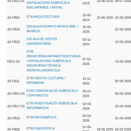
A2-FB12-01
25-06-2025
08-07-202
INSTALACIONS-SUBESCALA
2019
ENG,INFRAES. I INSTAL.
15-05-
ETM ARQUITECTURA
A2-FB01
22-06-2026
22-06-202
2014
ESCALA AJUDANTS ARXIUS BIBL I
15-05-
A2-FB19
22-06-202
MUSEUS
2026
ESCALA DE GESTIÓ
03-11-
A2-FB15
15-05-202
UNIVERSITÀRIA
2023
ETM
ENGINYERIA,INFRAESTRUCTURAS
07-01-
I INSTALACIONS SUBESCALA
FB12-02
13-05-202
2026
ENGINYERIA TÈCNICA
AGRICOLAAGRICOLA
ETM GESTIÓ CULTURAL I
19-11-
A2-FB11
05-05-202
PATRIMONI
2025
ETM COMUNICACIÓ-SUBESCALA
28-07-
A2-FB21-03
05-05-202
CONTINGUTS
2025
ETM INVESTIGACIÓ-SUBESCALA
02-03-
A2-FB17-03
02-04-202
INFORMATICA
2026
02-03-
ETM INFORMÁTICA
A2-FB16
02-04-202
2026
01-06-
ETM LINGÜÍSTICA
A2-FB02
18-06-2025
26-03-202