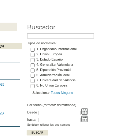
Buscador
Tipos de normativa:
(s)
1. Organismo Internacional
2. Unión Europea
3. Estado Español
4. Generalitat Valenciana
5. Diputación Provincial
6. Administración local
7. Universidad de Valencia
025
8. No Unión Europea
Seleccionar
Todos
Ninguno
Por fecha (formato: dd/mm/aaaa)
Desde
023
hasta
Se deben rellenar los dos campos