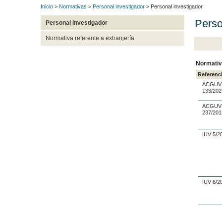
Inicio
>
Normativas
>
Personal investigador
> Personal investigador
Perso
Personal investigador
Normativa referente a extranjería
Normativ
Referenc
ACGUV
133/202
ACGUV
237/201
IUV 5/2
IUV 6/2