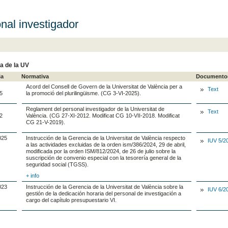
nal investigador
a de la UV
ia
Normativa
Documento
Acord del Consell de Govern de la Universitat de València per a
Text
5
la promoció del plurilingüisme. (CG 3-VI-2025).
Reglament del personal investigador de la Universitat de
Text
2
València. (CG 27-XI-2012. Modificat CG 10-VII-2018. Modificat
CG 21-V-2019).
025
Instrucción de la Gerencia de la Universitat de València respecto
IUV 5/2
a las actividades excluidas de la orden ism/386/2024, 29 de abril,
modificada por la orden ISM/812/2024, de 26 de julio sobre la
suscripción de convenio especial con la tesorería general de la
seguridad social (TGSS).
+ info
023
Instrucción de la Gerencia de la Universitat de València sobre la
IUV 6/2
gestión de la dedicación horaria del personal de investigación a
cargo del capítulo presupuestario VI.