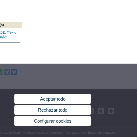
(s)
2011 (Texto
dado)
Aceptar todo
Rechazar todo
Configurar cookies
|
Accesibilidad
|
Política privacidad
|
Cookies
|
Transparencia
|
Buzón de contacto