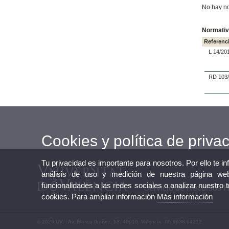
No hay n
Normativ
Referenc
L 14/20
RD 103
Cookies y política de priva
Tu privacidad es importante para nosotros. Por ello te i
análisis de uso y medición de nuestra página web
funcionalidades a las redes sociales o analizar nuestro 
Servicio de Recursos
cookies. Para ampliar información
Más información
© 2026 UV. - Av. Blasco Ibañez, 13. 46010. Valencia. Tlf: 9638 64212