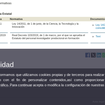
ormativas
a Estatal
ia
Normativa
Documento
11
Ley 14/2011, de 1 de junio, de la Ciencia, la Tecnología y la
Ley 14/
Innovación
consoli
/2019
Real Decreto 103/2019, de 1 de marzo, por el que se aprueba el
Text
Estatuto del personal investigador predoctoral en formación
cidad
nformamos que utilizamos cookies propias y de terceros para realizar
 con el fin de personalizar contenidos,así como proporcionar
tráfico. Para continuar acepta o modifica la configuración de nuestras
 Humanos PTGAS - PI
Aviso legal