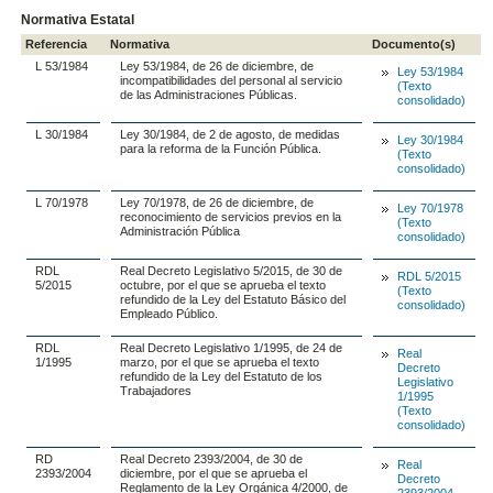
Normativa Estatal
Referencia
Normativa
Documento(s)
L 53/1984
Ley 53/1984, de 26 de diciembre, de
Ley 53/1984
incompatibilidades del personal al servicio
(Texto
de las Administraciones Públicas.
consolidado)
L 30/1984
Ley 30/1984, de 2 de agosto, de medidas
Ley 30/1984
para la reforma de la Función Pública.
(Texto
consolidado)
L 70/1978
Ley 70/1978, de 26 de diciembre, de
Ley 70/1978
reconocimiento de servicios previos en la
(Texto
Administración Pública
consolidado)
RDL
Real Decreto Legislativo 5/2015, de 30 de
RDL 5/2015
5/2015
octubre, por el que se aprueba el texto
(Texto
refundido de la Ley del Estatuto Básico del
consolidado)
Empleado Público.
RDL
Real Decreto Legislativo 1/1995, de 24 de
Real
1/1995
marzo, por el que se aprueba el texto
Decreto
refundido de la Ley del Estatuto de los
Legislativo
Trabajadores
1/1995
(Texto
consolidado)
RD
Real Decreto 2393/2004, de 30 de
Real
2393/2004
diciembre, por el que se aprueba el
Decreto
Reglamento de la Ley Orgánica 4/2000, de
2393/2004