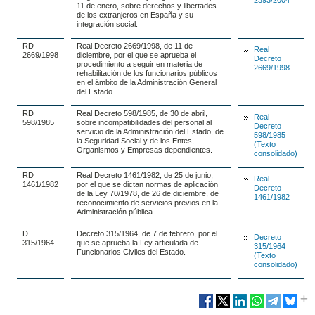
11 de enero, sobre derechos y libertades
de los extranjeros en España y su
integración social.
RD
Real Decreto 2669/1998, de 11 de
Real
2669/1998
diciembre, por el que se aprueba el
Decreto
procedimiento a seguir en materia de
2669/1998
rehabilitación de los funcionarios públicos
en el ámbito de la Administración General
del Estado
RD
Real Decreto 598/1985, de 30 de abril,
Real
598/1985
sobre incompatibilidades del personal al
Decreto
servicio de la Administración del Estado, de
598/1985
la Seguridad Social y de los Entes,
(Texto
Organismos y Empresas dependientes.
consolidado)
RD
Real Decreto 1461/1982, de 25 de junio,
Real
1461/1982
por el que se dictan normas de aplicación
Decreto
de la Ley 70/1978, de 26 de diciembre, de
1461/1982
reconocimiento de servicios previos en la
Administración pública
D
Decreto 315/1964, de 7 de febrero, por el
Decreto
315/1964
que se aprueba la Ley articulada de
315/1964
Funcionarios Civiles del Estado.
(Texto
consolidado)