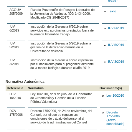
6/1997
ACGUV
Plan de Prevención de Riesgos Laborales de
Texto
205/2009
la Universitat de València. (CG 1-XII-2009.
Modificado CG 28-III-2017)
IUV
Instrucción de la Gerencia 6/2019 sobre
IUV 6/2019
6/2019
servicios extraordinarios prestados fuera de
la jornada laboral de trabajo
IUV
Instrucción de la Gerencia 5/2019 sobre la
IUV 5/2019
5/2019
gestión de la dedicación horaria en la
Universitat de València
IUV
Instrucción de la Gerencia sobre el permiso
IUV 3/2019
3/2019
por el nacimiento para el progenitor diferente
de la madre biológica durante el año 2019
Normativa Autonómica
Referencia
Normativa
Documento(s)
LCV
Ley 10/2010, de 9 de julio, de la Generalitat,
Ley 10/2010
10/2010
de Ordenación y Gestión de la Función
Pública Valenciana
DCV
Decreto 175/2006, de 24 de noviembre, del
Decreto
175/2006
Consell, por el que se regulan las
175/2006
condiciones de trabajo del personal al
(Texto
servicio de la administración del Consell
consolidado)