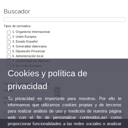
Buscador
Tipos de normativa:
1. Organismo Internacional
2. Unión Europea
3. Estado Español
4. Generalitat Valenciana
5. Diputación Provincial
6. Administración local
7. Universidad de Valencia
8. No Unión Europea
Cookies y política de
Seleccionar
Todos
Ninguno
privacidad
Por fecha (formato: dd/mm/aaaa)
Desde
hasta
Tu privacidad es importante para nosotros. Por ello te
Se deben rellenar los dos campos
informamos que utilizamos cookies propias y de terceros
para realizar análisis de uso y medición de nuestra página
web con el fin de personalizar contenidos,así como
proporcionar funcionalidades a las redes sociales o analizar