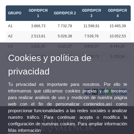
GDP/DPCR
GDP/DPCR
GDP/DPCR
GRUPO
GDP/DPCR 2
1
3
4
A1
3.866,73
7.732,78
11.598,91
15.465,39
A2
2.513,61
5.026,38
7.539,76
10.052,53
C1
1.611,45
3.222,37
4.833,37
6.444,25
Cookies y política de
C2
1.289,40
2.578,05
3.866,73
5.155,56
privacidad
Tu privacidad es importante para nosotros. Por ello te
informamos que utilizamos cookies propias y de terceros
para realizar análisis de uso y medición de nuestra página
web con el fin de personalizar contenidos,así como
proporcionar funcionalidades a las redes sociales o analizar
nuestro tráfico. Para continuar acepta o modifica la
configuración de nuestras cookies. Para ampliar información
Más información