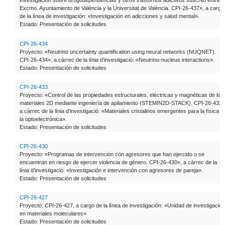
investigación sobre drogodependencias y otros trastornos adictivos suscrito entre e
Excmo. Ayuntamiento de València y la Universitat de València. CPI-26-437», a cargo
de la línea de investigación: «Investigación en adicciones y salud mental».
Estado: Presentación de solicitudes
CPI-26-434
Proyecto: «Neutrino uncertainty quantification using neural networks (NUQNET).
CPI-26-434», a càrrec de la línia d’investigació: «Neutrino-nucleus interactions».
Estado: Presentación de solicitudes
CPI-26-433
Proyecto: «Control de las propiedades estructurales, eléctricas y magnéticas de los
materiales 2D mediante ingeniería de apilamiento (STEMIN2D-STACK). CPI-26-433»
a càrrec de la línia d’investigació: «Materiales cristalinos emergentes para la física y
la optoelectrónica».
Estado: Presentación de solicitudes
CPI-26-430
Proyecto: «Programas de intervención con agresores que han ejercido o se
encuentran en riesgo de ejercer violencia de género. CPI-26-430», a càrrec de la
línia d’investigació: «Investigación e intervención con agresores de pareja».
Estado: Presentación de solicitudes
CPI-26-427
Proyecto: CPI-26-427, a cargo de la línea de investigación: «Unidad de investigación
en materiales moleculares»
Estado: Presentación de solicitudes