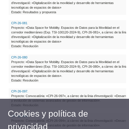
d’investigació: «Digitalización de la movilidad y desarrollo de herramientas
tecnológicas de espacios de datos»
Estado: Resultados y propuesta
CPI-26-081
Proyecto: «Data Space for Mobility. Espacios de Datos para la Movilidad en el
corredor mediterráneo (Exp. TSI-100120-2024-9), CPI-26-081», a càrrec de la línia
d’investigació: «Digitalización de la movilidad y desarrollo de herramientas
tecnológicas de espacios de datos»
Estado: Resolución
CPI-26-080
Proyecto: «Data Space for Mobility. Espacios de Datos para la Movilidad en el
corredor mediterráneo (Exp. TSI-100120-2024-9), CPI-26-080», a càrrec de la línia
d’investigació: «Digitalización de la movilidad y desarrollo de herramientas
tecnológicas de espacios de datos».
Estado: Resolución
CPI-26-097.
Proyecto: Convocatòria: «CPI-26-097», a càrrec de la línia d’investigació: «Desarrol
y evolución de sistemas avanzados de gestión de información».
Estado: Resolución
Cookies y política de
CPI-26-094.
Proyecto: Convocatòria: «CPI-26-094», a càrrec de la línia d’investigació: «Desarrol
privacidad
y evolución de sistemas avanzados de gestión de información».