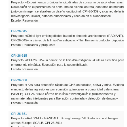
Proyecto: «Experimentos crónicos longitudinales de consumo de alcohol en ratas.
Realización de experimentos de consumo de alcohol en rata, con toma de muestras
junto con imagen cerebral en un diseño longitudinal. CPI-26-339», a càrrec de la línia
d’investigació: «Dolor, estados emocionales y recaída en el alcoholismo».
Estado: Resolución
CPI-26-345
Proyecto: «Chiral light emitting diodes based in photonic architectures (RADIANT).
CPI-26-345», a càrrec de la línia d’investigació: «Thin film semiconductor deposition»
Estado: Resultados y propuesta
CPI-26-315
Proyecto: «CPI-26-315», a càrrec de la línia d’investigació: «Cultura científica para l
emergencia climática. Educación para la sostenibilidad».
Estado: Resolución
CPI-26-356
Proyecto: « Kits para detección rápida de GHB en bebidas, saliva y orina. Evidencia
e impacto de las agresiones por sumisión química en la comunidad valenciana
(VSAFE). CPI-26-356»a càrrec de la línia d’investigació: «Quimiosensores y
nanomateriales inteligentes para liberación controlada y detección de drogas».
Estado: Resolución
CPI-26-361
Proyecto: «Ref. 23-EU-TG-SCALE. Strengthening C-ITS adoption and lining-up
across Europe. SCALE. CPI-26-361».