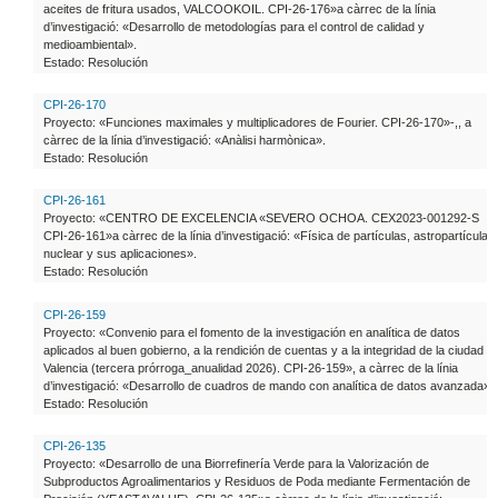
aceites de fritura usados, VALCOOKOIL. CPI-26-176»a càrrec de la línia
d’investigació: «Desarrollo de metodologías para el control de calidad y
medioambiental».
Estado: Resolución
CPI-26-170
Proyecto: «Funciones maximales y multiplicadores de Fourier. CPI-26-170»-,, a
càrrec de la línia d’investigació: «Anàlisi harmònica».
Estado: Resolución
CPI-26-161
Proyecto: «CENTRO DE EXCELENCIA «SEVERO OCHOA. CEX2023-001292-S
CPI-26-161»a càrrec de la línia d’investigació: «Física de partículas, astropartículas,
nuclear y sus aplicaciones».
Estado: Resolución
CPI-26-159
Proyecto: «Convenio para el fomento de la investigación en analítica de datos
aplicados al buen gobierno, a la rendición de cuentas y a la integridad de la ciudad d
Valencia (tercera prórroga_anualidad 2026). CPI-26-159», a càrrec de la línia
d’investigació: «Desarrollo de cuadros de mando con analítica de datos avanzada».
Estado: Resolución
CPI-26-135
Proyecto: «Desarrollo de una Biorrefinería Verde para la Valorización de
Subproductos Agroalimentarios y Residuos de Poda mediante Fermentación de