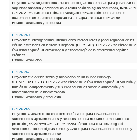
Proyecto: «Investigación industrial en tecnologías cuaternarias para garantizar la
seguridad sanitaria y ambiental en la reutilización de aguas depuradas, INNOCUA.
CPI-26-279»a càrrec de la línia d’investigació: «Evaluación de tratamientos
cuaternarios en estaciones depuradoras de aguas residuales (EDAR)».
Estado: Resultados y propuesta
CPI-26-269
Proyecto: «Heterogeneidad, interacciones intercelulares y papel regulador de las
células estrelladas en la fibrosis hepática. (HEPSTAR). CPI-26-269»a càrrec de la
línia d’investigació: «Farmacología y fisiopatología de la enfermedad hepática
crónica».
Estado: Resolución
CPI-26-267
Proyecto: «Selección sexual y adaptación en un mundo complejo
(COMPLEXSEXSEL). CPI-26-267»a càrrec de la línia d’investigació: «Evolución y
función del comportamiento y sus consecuencias sobre la adaptación y el
mantenimiento de la biodiversidad».
Estado: Resultados y propuesta
CPI-26-253
Proyecto: «Desarrollo de una biorrefinería verde para la valorización de
subproductos agroalimentarios y residuos de poda mediante fermentación de
precisión (YEAST4VALUE). CPI-26-253»a càrrec de la línia d’investigació:
«Soluciones biotecnológicas verdes y azules para la valorización de residuos y
subproductos agroalimentarios».
Estado: Resultados y propuesta