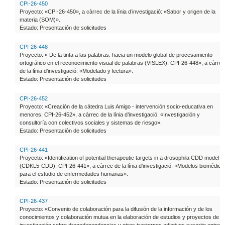
CPI-26-450
Proyecto: «CPI-26-450», a càrrec de la línia d’investigació: «Sabor y origen de la
materia (SOM)».
Estado: Presentación de solicitudes
CPI-26-448
Proyecto: « De la tinta a las palabras. hacia un modelo global de procesamiento
ortográfico en el reconocimiento visual de palabras (VISLEX). CPI-26-448», a càrrec
de la línia d’investigació: «Modelado y lectura».
Estado: Presentación de solicitudes
CPI-26-452
Proyecto: «Creación de la cátedra Luis Amigo - intervención socio-educativa en
menores. CPI-26-452», a càrrec de la línia d’investigació: «Investigación y
consultoría con colectivos sociales y sistemas de riesgo».
Estado: Presentación de solicitudes
CPI-26-441
Proyecto: «Identification of potential therapeutic targets in a drosophila CDD model
(CDKL5-CDD). CPI-26-441», a càrrec de la línia d’investigació: «Modelos biomédico
para el estudio de enfermedades humanas».
Estado: Presentación de solicitudes
CPI-26-437
Proyecto: «Convenio de colaboración para la difusión de la información y de los
conocimientos y colaboración mutua en la elaboración de estudios y proyectos de