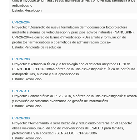
contra mycobacterium abscessus multirresistentes como terapia alternativa a los
antibióticos».
Estado: Resolución
CPI-26-294
Proyecto: «Desarrollo de nueva formulación dermocosmética fotoprotectora
mediante sistemas de vehiculización y principios activos naturales (NANOSKIN).
CPI-26-294»a càrrec de la línia d’investigació: «Desarrollo y formulación de
productos farmacéuticos o cosméticos de administración tópica».
Estado: Pendiente de resolución
CPI-26-288
Proyecto: «Retando la física y la tecnología con el detector mejorado LHCb del
CERN - IFIC. CPI-26-288»a càrrec de la línia d’investigació: «Física de partículas,
astropartículas, nuclear y sus aplicaciones».
Estado: Resolución
CPI-26-311
Proyecto: Convocatòria: «CPI-26-311», a càrrec de la línia d’investigació: «Desarroll
y evolución de sistemas avanzados de gestión de información».
Estado: Resolución
CPI-26-308
Proyecto: «Aumentando la sensibilización y reduciendo barreras en el espectro
obsesivo-compulsivo: diseño de intervenciones de ESALUD para familias,
profesionales y la sociedad. (SENS-EOC). CPI-26-308»
Estado: Resolución