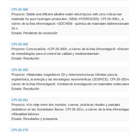
CPI-26-306
Proyecto: Stable and efficient alkaline water electrolyzes with zero critical raw
materials for pure hydrogen production. (SEAL-HYDROGEN). CPI-26-306»,, a
càrrec de la línia d’investigació: «2DCHEM - química de materiales bidimensionales
2d ».
Estado: Pendiente de resolución
CPI-26-300
Proyecto: Convocatòria: «CPI-26-300», a càrrec de la línia d’investigació: «Desarrol
de metodologías para el control de calidad y medioambiental».
Estado: Resolución
CPI-26-282
Proyecto: «Materiales magnéticos 2D y heteroestructuras híbridas para la
espintrónica, la energía y las tecnologías neuromórficas (2DSPICE). CPI-26-282»a
càrrec de la línia d’investigació: «Unidad de investigación en materiales moleculares
Estado: Resolución
CPI-26-261
Proyecto: «Un viaje entre dos mundos: cuevas, prácticas rituales y paisajes
simbólicos en las Sociedades Íberas. CPI-26-261», a càrrec de la línia d’investigació
«Ritualidad ibérica».
Estado: Resultados y propuesta
CPI-26-279