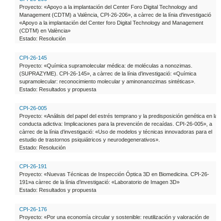
Proyecto: «Apoyo a la implantación del Center Foro Digital Technology and
Management (CDTM) a València, CPI-26-206», a càrrec de la línia d'investigació
«Apoyo a la implantación del Center foro Digital Technology and Management
(CDTM) en València»
Estado: Resolución
CPI-26-145
Proyecto: «Química supramolecular médica: de moléculas a nonozimas.
(SUPRAZYME). CPI-26-145», a càrrec de la línia d’investigació: «Química
supramolecular: reconocimiento molecular y aminonanozimas sintéticas».
Estado: Resultados y propuesta
CPI-26-005
Proyecto: «Análisis del papel del estrés temprano y la predisposición genética en la
conducta adictiva: Implicaciones para la prevención de recaídas. CPI-26-005», a
càrrec de la línia d’investigació: «Uso de modelos y técnicas innovadoras para el
estudio de trastornos psiquiátricos y neurodegenerativos».
Estado: Resolución
CPI-26-191
Proyecto: «Nuevas Técnicas de Inspección Óptica 3D en Biomedicina. CPI-26-
191»a càrrec de la línia d’investigació: «Laboratorio de Imagen 3D»
Estado: Resultados y propuesta
CPI-26-176
Proyecto: «Por una economía circular y sostenible: reutilización y valoración de