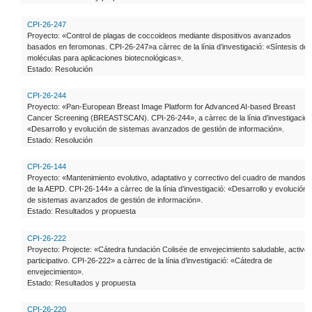
CPI-26-247
Proyecto: «Control de plagas de coccoideos mediante dispositivos avanzados
basados en feromonas. CPI-26-247»a càrrec de la línia d’investigació: «Síntesis de
moléculas para aplicaciones biotecnológicas».
Estado: Resolución
CPI-26-244
Proyecto: «Pan-European Breast Image Platform for Advanced AI-based Breast
Cancer Screening (BREASTSCAN). CPI-26-244», a càrrec de la línia d’investigació:
«Desarrollo y evolución de sistemas avanzados de gestión de información».
Estado: Resolución
CPI-26-144
Proyecto: «Mantenimiento evolutivo, adaptativo y correctivo del cuadro de mandos
de la AEPD. CPI-26-144» a càrrec de la línia d’investigació: «Desarrollo y evolución
de sistemas avanzados de gestión de información».
Estado: Resultados y propuesta
CPI-26-222
Proyecto: Projecte: «Cátedra fundación Colisée de envejecimiento saludable, activo 
participativo. CPI-26-222» a càrrec de la línia d’investigació: «Cátedra de
envejecimiento».
Estado: Resultados y propuesta
CPI-26-220