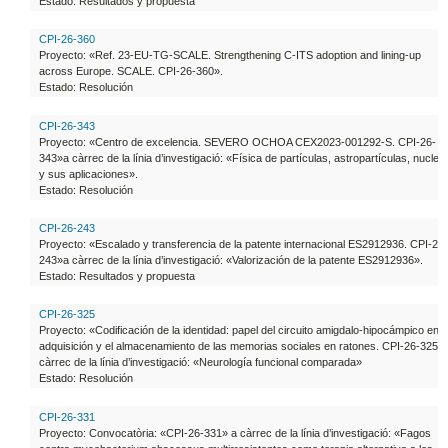
Estado: Resultados y propuesta
CPI-26-360
Proyecto: «Ref. 23-EU-TG-SCALE. Strengthening C-ITS adoption and lining-up
across Europe. SCALE. CPI-26-360».
Estado: Resolución
CPI-26-343
Proyecto: «Centro de excelencia. SEVERO OCHOA CEX2023-001292-S. CPI-26-
343»a càrrec de la línia d’investigació: «Física de partículas, astropartículas, nuclea
y sus aplicaciones».
Estado: Resolución
CPI-26-243
Proyecto: «Escalado y transferencia de la patente internacional ES2912936. CPI-26-
243»a càrrec de la línia d’investigació: «Valorización de la patente ES2912936».
Estado: Resultados y propuesta
CPI-26-325
Proyecto: «Codificación de la identidad: papel del circuito amigdalo-hipocámpico en l
adquisición y el almacenamiento de las memorias sociales en ratones. CPI-26-325»
càrrec de la línia d’investigació: «Neurología funcional comparada»
Estado: Resolución
CPI-26-331
Proyecto: Convocatòria: «CPI-26-331» a càrrec de la línia d’investigació: «Fagos