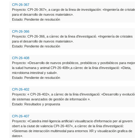
CPI-26-367
Proyecto: CPI-26-367», a cargo de la línea de investigación: «Ingeniería de cristales
para el desarrollo de nuevos materiales».
Estado: Pendiente de resolución
CPI-26-366
Proyecto: CPI-26-366, a càrrec de la línea d'investigació. «Ingeniería de cristales
para el desarrollo de nuevos materiales».
Estado: Pendiente de resolución
CPI-26-408
Proyecto: «Desarrollo de nuevos probióticos, prebióticos y postbióticos para mejora
la salud humana y animal CPI-26-408»,a càrrec de la línia d’investigació: «Dieta,
microbioma intestinal y salud».
Estado: Pendiente de resolución
CPI-26-402
Proyecto: « CPI-26-402», a càrrec de la línia d’investigació: «Desarrollo y evolución
de sistemas avanzados de gestión de información ».
Estado: Resultados y propuesta
CPI-26-407
Proyecto: «Catedra intel·ligencia artificial i visualitzacio d'informacio per al govern
obert a la ciutat de valencia CPI-26-407», a càrrec de la línia d’investigació:
«Sistemas de interacción multimodal para entornos XR y visualización grafica de
datos».