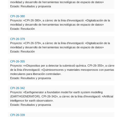
movilidad y desarrollo de herramientas tecnológicas de espacio de datos»
Estado: Resultados y propuesta
CPI-26-380
Proyecto: «CPI-26-380», a càrrec de la línia d’investigació: «Digitalización de la
movilidad y desarrollo de herramientas tecnológicas de espacio de datos»
Estado: Resolución
CPI-26-379
Proyecto: «CPI-26-379», a càrrec de la línia d’investigació: «Digitalización de la
movilidad y desarrollo de herramientas tecnológicas de espacio de datos»
Estado: Resolución
CPI-26-355
Proyecto: ««Dispositius per a detectar la submissió química. CPI-26-355», a càrrec
de la línia d’investigació: «Quimiosensores y materiales mesoporosos con puertas
moleculares para liberación controlada».
Estado: Resultados y propuesta
CPI-26-342
Proyecto: «Earthgenerator a foundation model for earth system modelling
(EARTHGENERATOR). CPI-26-342», a càrrec de la línia d’investigació: «Artificial
intelligence for earth observation».
Estado: Resultados y propuesta
CPI-26-339