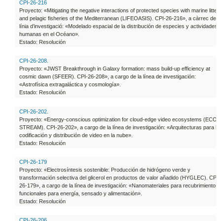
CPI-26-216
Proyecto: «Mitigating the negative interactions of protected species with marine litter
and pelagic fisheries of the Mediterranean (LIFEOASIS). CPI-26-216», a càrrec de l
línia d’investigació: «Modelado espacial de la distribución de especies y actividades
humanas en el Océano».
Estado: Resolución
CPI-26-208.
Proyecto: «JWST Breakthrough in Galaxy formation: mass build-up efficiency at
cosmic dawn (SFEER). CPI-26-208», a cargo de la línea de investigación:
«Astrofísica extragaláctica y cosmología».
Estado: Resolución
CPI-26-202.
Proyecto: «Energy-conscious optimization for cloud-edge video ecosystems (ECO-
STREAM). CPI-26-202», a cargo de la línea de investigación: «Arquitecturas para la
codificación y distribución de video en la nube».
Estado: Resolución
CPI-26-179
Proyecto: «Electrosíntesis sostenible: Producción de hidrógeno verde y
transformación selectiva del glicerol en productos de valor añadido (HYGLEC). CPI-
26-179», a cargo de la línea de investigación: «Nanomateriales para recubrimientos
funcionales para energía, sensado y alimentación».
Estado: Resolución
CPI-26-206