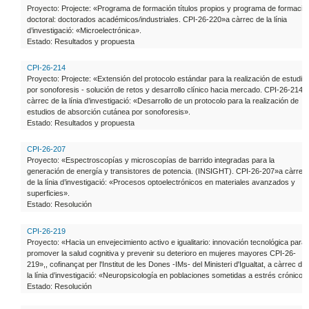
Proyecto: Projecte: «Programa de formación títulos propios y programa de formació
doctoral: doctorados académicos/industriales. CPI-26-220»a càrrec de la línia
d’investigació: «Microelectrónica».
Estado: Resultados y propuesta
CPI-26-214
Proyecto: Projecte: «Extensión del protocolo estándar para la realización de estudio
por sonoforesis - solución de retos y desarrollo clínico hacia mercado. CPI-26-214»
càrrec de la línia d’investigació: «Desarrollo de un protocolo para la realización de
estudios de absorción cutánea por sonoforesis».
Estado: Resultados y propuesta
CPI-26-207
Proyecto: «Espectroscopías y microscopías de barrido integradas para la
generación de energía y transistores de potencia. (INSIGHT). CPI-26-207»a càrrec
de la línia d’investigació: «Procesos optoelectrónicos en materiales avanzados y
superficies».
Estado: Resolución
CPI-26-219
Proyecto: «Hacia un envejecimiento activo e igualitario: innovación tecnológica para
promover la salud cognitiva y prevenir su deterioro en mujeres mayores CPI-26-
219»,, cofinançat per l'Institut de les Dones -IMs- del Ministeri d'Igualtat, a càrrec de
la línia d’investigació: «Neuropsicología en poblaciones sometidas a estrés crónico».
Estado: Resolución