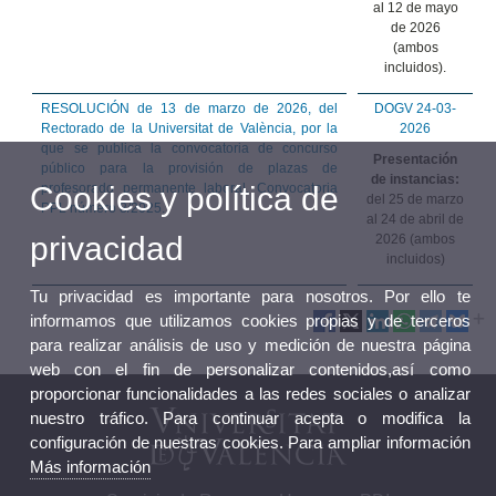
al 12 de mayo
de 2026
(ambos
incluidos).
RESOLUCIÓN de 13 de marzo de 2026, del
DOGV 24-03-
Rectorado de la Universitat de València, por la
2026
que se publica la convocatoria de concurso
Presentación
público para la provisión de plazas de
de instancias:
Cookies y política de
profesorado permanente laboral. Convocatoria
del 25 de marzo
PPL número 8/2025.
al 24 de abril de
privacidad
2026 (ambos
incluidos)
Tu privacidad es importante para nosotros. Por ello te
informamos que utilizamos cookies propias y de terceros
para realizar análisis de uso y medición de nuestra página
web con el fin de personalizar contenidos,así como
proporcionar funcionalidades a las redes sociales o analizar
nuestro tráfico. Para continuar acepta o modifica la
configuración de nuestras cookies. Para ampliar información
Más información