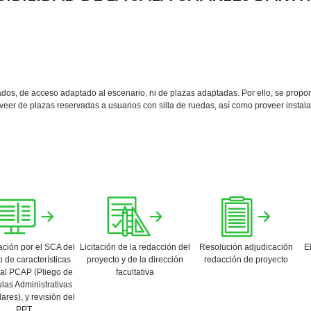
os, de acceso adaptado al escenario, ni de plazas adaptadas. Por ello, se propon
veer de plazas reservadas a usuarios con silla de ruedas, así como proveer instala
ación por el SCA del
Licitación de la redacción del
Resolución adjudicación
E
 de características
proyecto y de la dirección
redacción de proyecto
al PCAP (Pliego de
facultativa
las Administrativas
lares), y revisión del
PPT