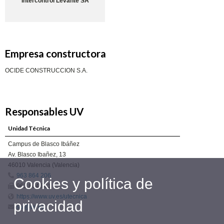
Intercontrol Levante SA
Empresa constructora
OCIDE CONSTRUCCION S.A.
Responsables UV
Unidad Técnica
Campus de Blasco Ibáñez
Av. Blasco Ibañez, 13
46010 Valencia (Valencia)
963 864 206
Cookies y política de
963 864 961
https://www.uv.es/utecnica
privacidad
sut@uv.es