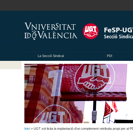
La Secció Sindical
PDI
Inici
> UGT sol·licita la implantació d'un complement retributiu propi per al P