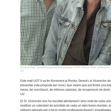
Susana Díaz, secretària general d'Universtats d'UGT. Raquel Valle, professora 
UV
Este matí UGT li va fer lliurament al Rector, Gerent i al Vicerector 
presentar esta proposta tan nova i que veiem que pot tindre una tra
mena, de conciliació, de millores salarials, de recuperació de drets 
UV.
El Sr. Vicerector ens ha escoltat atentament i pres nota de cada u
realitzar un calendari de prioritats de cada un dels temes tractats, a
millores laborals per a tot el nostre professorat docent i investigado