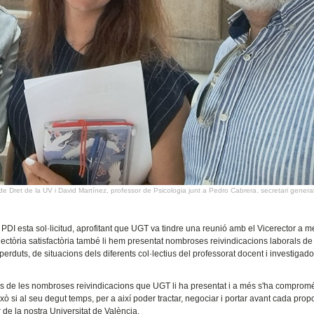
de Dret de la UV i David Martínez, professor de Psicologia junt a Pedro Cabrera, secretari genera
de PDI esta sol·licitud, aprofitant que UGT va tindre una reunió amb el Vicerector a 
jectòria satisfactòria també li hem presentat nombroses reivindicacions laborals de 
perduts, de situacions dels diferents col·lectius del professorat docent i investigado
nes de les nombroses reivindicacions que UGT li ha presentat i a més s'ha comprom
ixò si al seu degut temps, per a així poder tractar, negociar i portar avant cada prop
r de la nostra Universitat de València.