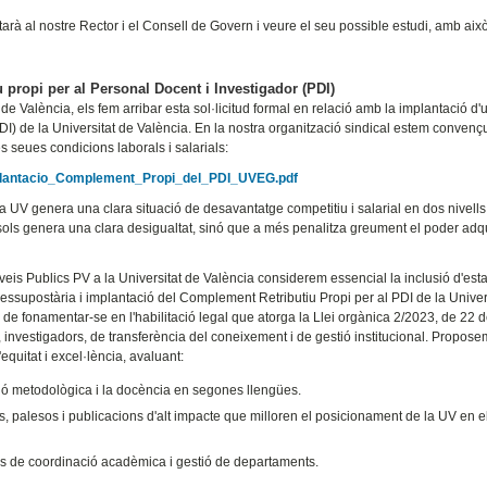
ntarà al nostre Rector i el Consell de Govern i veure el seu possible estudi, amb ai
 propi per al Personal Docent i Investigador (PDI)
de València, els fem arribar esta sol·licitud formal en relació amb la implantació d'
DI) de la Universitat de València. En la nostra organització sindical estem convenç
 seues condicions laborals i salarials:
_Implantacio_Complement_Propi_del_PDI_UVEG.pdf
 UV genera una clara situació de desavantatge competitiu i salarial en dos nivells
sols genera una clara desigualtat, sinó que a més penalitza greument el poder adqu
rveis Publics PV a la Universitat de València considerem essencial la inclusió d'esta
ressupostària i implantació del Complement Retributiu Propi per al PDI de la Univer
de fonamentar-se en l'habilitació legal que atorga la Llei orgànica 2/2023, de 22 
, investigadors, de transferència del coneixement i de gestió institucional. Propose
quitat i excel·lència, avaluant:
ió metodològica i la docència en segones llengües.
ns, palesos i publicacions d'alt impacte que milloren el posicionament de la UV en e
s de coordinació acadèmica i gestió de departaments.