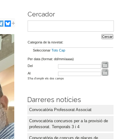
Cercador
Categoria de la novetat:
Seleccionar
Tots
Cap
Per data (format: dd/mm/aaaa)
Del
Al
S'ha d'omplir els dos camps
Darreres notícies
Convocatòria Professorat Associat
Convocatòria concursos per a la provisió de
professorat. Temporals 3 i 4
Convocatòria de concurs de places de