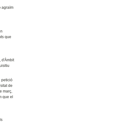
xò agraïm
un
uts que
, d'Àmbit
isitiu
 petició
sitat de
de març,
m que el
ls