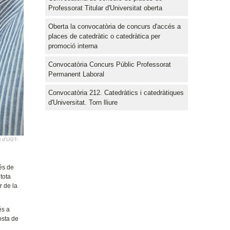
Professorat Titular d'Universitat oberta
Oberta la convocatòria de concurs d'accés a
places de catedràtic o catedràtica per
promoció interna
Convocatòria Concurs Públic Professorat
Permanent Laboral
Convocatòria 212. Catedràtics i catedràtiques
d'Universitat. Torn lliure
l d'UGT-
més de
tota
r de la
és a
osta de