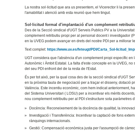
La nostra sol·licitud que ara us presentem, el Vicerector li la prese
l'amabilitat i atenció amb esta reunió que hem tingut.
Sol·licitud formal d'implantació d'un complement retributiu
Des de la Secció sindical d'UGT Serveis Publics PV a la Universitat 
complement retributiu propi per al personal docent i investigador (P
en la UVEG podem avançar en drets del nostre PDI per a millorar les
Text complet:
https://www.uv.es/feteugt/PDI/Carta_Sol-licitud
UGT considera que l'absència d'un complement propi específic en la
Autonòmic i Àmbit Estatal. La falta d'este concepte en la UVEG, no 
del seu PDI enfront del de la resta de l'Estat.
És per tot això, per la qual cosa des de la secció sindical d'UGT Se
en la pròxima taula de negociació per a traçar el disseny, dotació p
València. Este incentiu econòmic, com hem indicat anteriorment, ha 
del Sistema Universitari ( LOSU) per a incentivar els mèrits docents
nou complement retributiu per al PDI s'estructure sota paràmetres d'e
Docència: Reconeixement de la docència de qualitat, la innovac
Investigació i Transferència: Incentivar la captació de fons exter
rànquings internacionals.
Gestió: Compensació econòmica justa per l'assumpció de càrrec