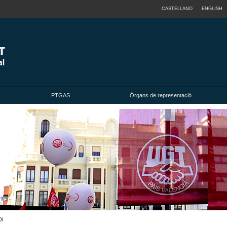
CASTELLANO
ENGLISH
PTGAS
Órgans de representació
DI