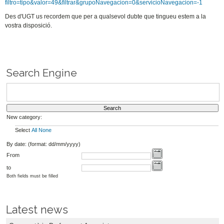
filtro=tipo&valor=49&filtrar&grupoNavegacion=0&servicioNavegacion=-1
Des d'UGT us recordem que per a qualsevol dubte que tingueu estem a la
vostra disposició.
Search Engine
New category:
Select
All
None
By date: (format: dd/mm/yyyy)
From
to
Both fields must be filled
Latest news