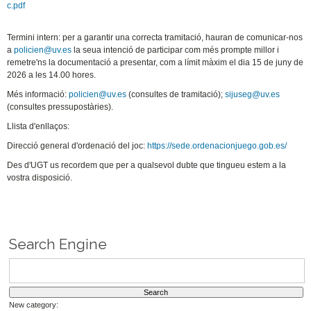
c.pdf
Termini intern: per a garantir una correcta tramitació, hauran de comunicar-nos
a
policien@uv.es
la seua intenció de participar com més prompte millor i
remetre'ns la documentació a presentar, com a límit màxim el dia 15 de juny de
2026 a les 14.00 hores.
Més informació:
policien@uv.es
(consultes de tramitació);
sijuseg@uv.es
(consultes pressupostàries).
Llista d'enllaços:
Direcció general d'ordenació del joc:
https://sede.ordenacionjuego.gob.es/
Des d'UGT us recordem que per a qualsevol dubte que tingueu estem a la
vostra disposició.
Search Engine
New category: