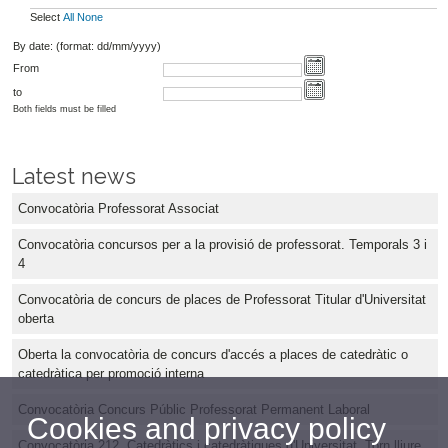
Select
All
None
By date: (format: dd/mm/yyyy)
From
to
Both fields must be filled
Latest news
Convocatòria Professorat Associat
Convocatòria concursos per a la provisió de professorat. Temporals 3 i
4
Convocatòria de concurs de places de Professorat Titular d'Universitat
oberta
Oberta la convocatòria de concurs d'accés a places de catedràtic o
catedràtica per promoció interna
Convocatòria Concurs Públic Professorat Permanent Laboral
Cookies and privacy policy
Convocatòria 212. Catedràtics i catedràtiques d'Universitat. Torn lliure