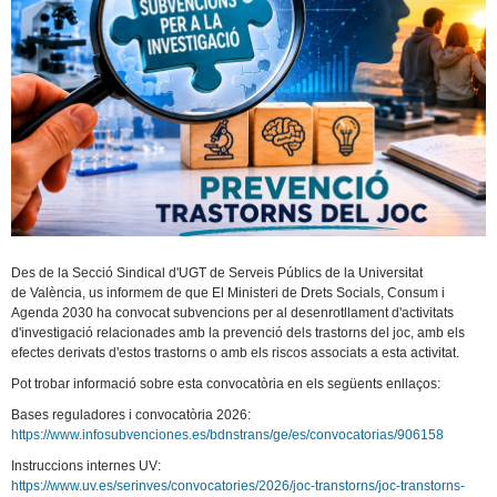
Des de la Secció Sindical d'UGT de Serveis Públics de la Universitat
de València, us informem de que El Ministeri de Drets Socials, Consum i
Agenda 2030 ha convocat subvencions per al desenrotllament d'activitats
d'investigació relacionades amb la prevenció dels trastorns del joc, amb els
efectes derivats d'estos trastorns o amb els riscos associats a esta activitat.
Pot trobar informació sobre esta convocatòria en els següents enllaços:
Bases reguladores i convocatòria 2026:
https://www.infosubvenciones.es/bdnstrans/ge/es/convocatorias/906158
Instruccions internes UV:
https://www.uv.es/serinves/convocatories/2026/joc-transtorns/joc-transtorns-