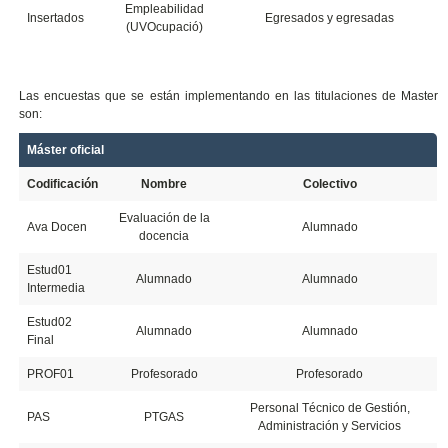
Empleabilidad
Insertados
Egresados y egresadas
(UVOcupació)
Las encuestas que se están implementando en las titulaciones de Master
son:
Máster oficial
Codificación
Nombre
Colectivo
Evaluación de la
Ava Docen
Alumnado
docencia
Estud01
Alumnado
Alumnado
Intermedia
Estud02
Alumnado
Alumnado
Final
PROF01
Profesorado
Profesorado
Personal Técnico de Gestión,
PAS
PTGAS
Administración y Servicios