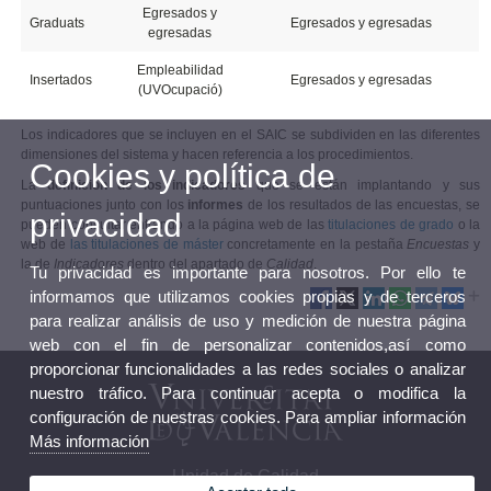
Egresados y
Graduats
Egresados y egresadas
egresadas
Empleabilidad
Insertados
Egresados y egresadas
(UVOcupació)
Los indicadores que se incluyen en el SAIC se subdividen en las diferentes
dimensiones del sistema y hacen referencia a los procedimientos.
Cookies y política de
La
definición de los indicadores
que se están implantando y sus
puntuaciones junto con los
informes
de los resultados de las encuestas, se
privacidad
pueden consultar entrando a la página web de las
titulaciones de grado
o la
web de
las titulaciones de máster
concretamente en la pestaña
Encuestas
y
la de
Indicadores
dentro del apartado de
Calidad
.
Tu privacidad es importante para nosotros. Por ello te
informamos que utilizamos cookies propias y de terceros
para realizar análisis de uso y medición de nuestra página
web con el fin de personalizar contenidos,así como
proporcionar funcionalidades a las redes sociales o analizar
nuestro tráfico. Para continuar acepta o modifica la
configuración de nuestras cookies. Para ampliar información
Más información
Unidad de Calidad