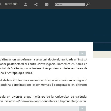
H
DIRECTORI
USER
SHARE
CONTACTE
lència, on va defensar la seua tesi doctoral, realitzada a l’Institut
ador postdoctoral al Centre d’Investigació Biomèdica en Xarxa en
itat de València, on actualment és professor titular en l’àrea de
nal i Antropologia Física.
udi de les cèl·lules mare neurals, amb especial interès en la migració
 combina aproximacions experimentals i comparades en diferents
ogia en diversos graus i màsters de la Universitat de València.
en iniciatives d’innovació docent orientades a l’aprenentatge actiu.