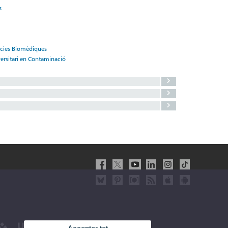
s
ncies Biomèdiques
versitari en Contaminació