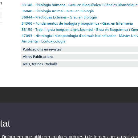
37
33148 - Fisiología humana - Grau en Bioquímica i Ciències Biomèdique
36840 - Fisiologia Animal - Grau en Biologia
36844 - Pràctiques Externes - Grau en Biologia
34366 - Fundamentos de biología y bioquímica - Grau en Infermeria
33159 - Treb. fi grau bioquim.cienc.biomèd - Grau en Bioquímica i Ciè
47093 - Histologia i histopatologia d'animals bioindicador - Màster Uni
Ambiental i Ecotoxicologia
Publicacions en revistes
Altres Publicacions
Tesis, tesines i treballs
tat
, t'informem que utilitzem cookies pròpies i de tercers per a realitzar