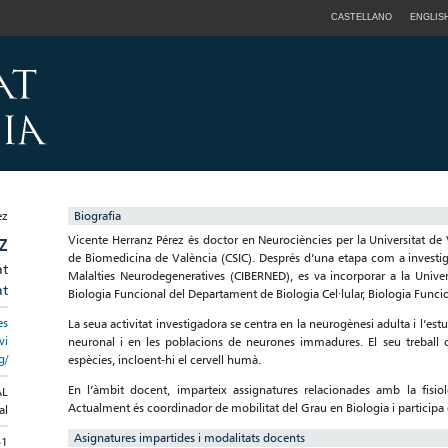
CASTELLANO
ENGLIS
Biografia
Vicente Herranz Pérez és doctor en Neurociències per la Universitat de Va
Z
de Biomedicina de València (CSIC). Després d’una etapa com a investig
at
Malalties Neurodegeneratives (CIBERNED), es va incorporar a la Univers
at
Biologia Funcional del Departament de Biologia Cel·lular, Biologia Funcio
es
La seua activitat investigadora se centra en la neurogènesi adulta i l’est
vi
neuronal i en les poblacions de neurones immadures. El seu treball
g/
espècies, incloent-hi el cervell humà.
En l’àmbit docent, imparteix assignatures relacionades amb la fisiol
AL
Actualment és coordinador de mobilitat del Grau en Biologia i participa 
al
Asignatures impartides i modalitats docents
61