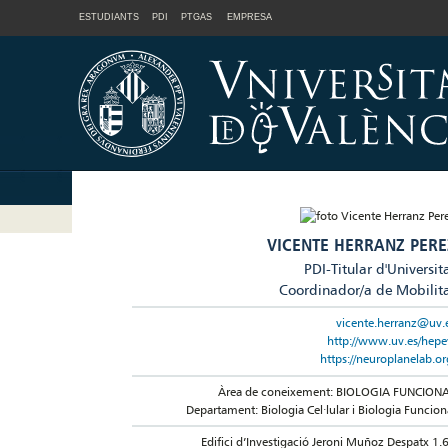
ESTUDIANTS
PDI
PTGAS
EMPRESA
VICENTE HERRANZ PERE
PDI-Titular d'Universit
Coordinador/a de Mobilit
vicente.herranz@uv.
http://www.uv.es/hepe
https://neuroplanelab.or
Àrea de coneixement: BIOLOGIA FUNCION
Departament: Biologia Cel·lular i Biologia Funcion
Edifici d’Investigació Jeroni Muñoz Despatx 1.