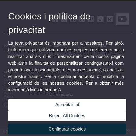
Cookies i política de
privacitat
La teva privacitat és important per a nosaltres. Per això,
Institucional
Estudis
Recerca
t'informem que utilitzem cookies pròpies i de tercers per a
Institucional
Estudis i formació
Recerca, innovació i
complementària
transferència
realitzar anàlisis d'ús i mesurament de la nostra pàgina
web amb la finalitat de personalitzar continguts,així com
proporcionar funcionalitats a les xarxes socials o analitzar
Cultura
Esports
Campus
el nostre trànsit. Per a continuar accepta o modifica la
Arts escèniques
Esports
Campus
Cinema
configuració de les nostres cookies. Per a obtenir més
Conferències i debats
Congressos i jornades
informació
Més informació
Exposicions
Lletres
Sala de premsa
Música
UVComunicació
Patrimoni
Notes de premsa
Premis i convocatòries
Acceptar tot
Agenda de govern
Altres activitats
Acords de govern
La UV en la premsa
Reject All Cookies
Informació corporativa
Configurar cookies
© 2026 UV. - Av. Blasco Ibáñez, 13. 46010 València. Espanya. Tel UV: (+34) 963 86 41 00