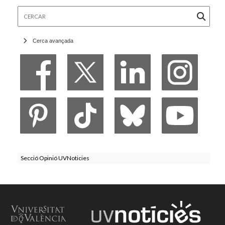
Cercar
Cerca avançada
Secció Opinió UVNoticies