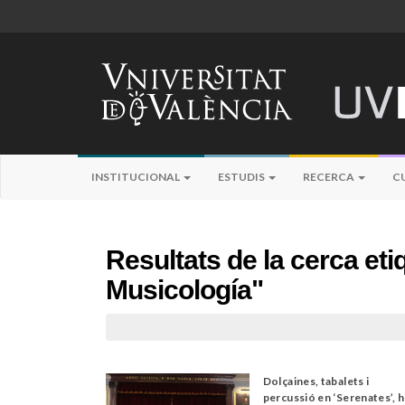
INSTITUCIONAL
ESTUDIS
RECERCA
C
Resultats de la cerca et
Musicología"
Dolçaines, tabalets i
percussió en ‘Serenates’, h