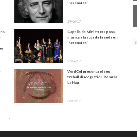
‘Serenates’
29/06/17
rna
Capella de Ministrers posa
n
música a la ruta de la seda en
S
‘Serenates’
cer
27/06/17
r
VerdCel presenta el seu
i
treball discogràfic i literari a
La Nau
03/05/17
1