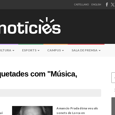
CASTELLANO
ENGLISH
ULTURA
ESPORTS
CAMPUS
SALA DE PREMSA
iquetades com "Música,
Ce
Amancio Prada dóna veu als
ui
sonets de Lorca en