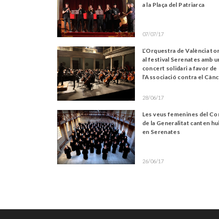
a la Plaça del Patriarca
07/07/17
L’Orquestra de València to
al festival Serenates amb u
concert solidari a favor de
l’Associació contra el Càn
28/06/17
Les veus femenines del Co
de la Generalitat canten hu
en Serenates
26/06/17