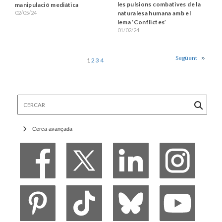
les pulsions combatives de la
manipulació mediàtica
02/05/24
naturalesa humana amb el
lema ‘Conflictes’
01/02/24
Següent
1
2
3
4
Cercar
Cerca avançada