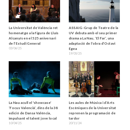
La Universitat de València ret
ASSAIG-Grup de Teatre de la
homenatge a la figura de Lluís
UV debuta amb el seu primer
Alcanyís en el 525 aniversari
drama a La Nau, ‘El Far’, una
de l’Estudi General
adaptació de l’obra d’Octavi
03/06/25
Egea
19/05/25
La Nau acull el 'showcase'
Les aules de Música i d’Arts
‘Focus Valencià’, dins de la 38
Escèniques de la Universitat
edició de Dansa València,
reprenen la programació de
impulsant el talent jove local
tardor
10/04/25
20/11/24