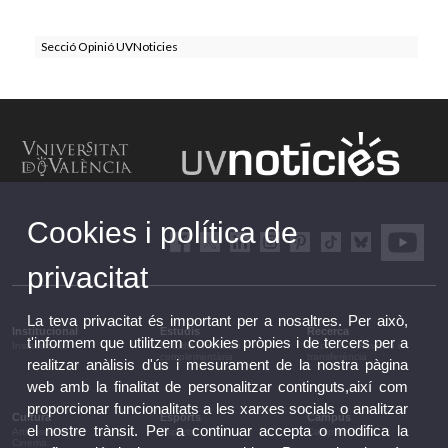
Secció Opinió UVNoticies
Cookies i política de
privacitat
La teva privacitat és important per a nosaltres. Per això,
Institucional
Estudis
Recerca
t'informem que utilitzem cookies pròpies i de tercers per a
Institucional
Estudis i formació
Recerca, innovació i
complementària
transferència
realitzar anàlisis d'ús i mesurament de la nostra pàgina
web amb la finalitat de personalitzar continguts,així com
proporcionar funcionalitats a les xarxes socials o analitzar
Cultura
Esports
Campus
el nostre trànsit. Per a continuar accepta o modifica la
Arts escèniques
Esports
Campus
Cinema