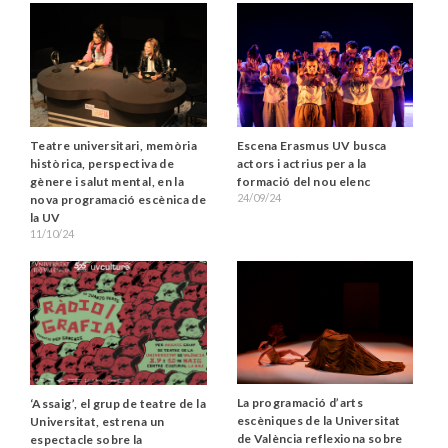
Teatre universitari, memòria
Escena Erasmus UV busca
històrica, perspectiva de
actors i actrius per a la
gènere i salut mental, en la
formació del nou elenc
24/09/24
nova programació escènica de
la UV
11/10/24
La programació d’arts
‘Assaig’, el grup de teatre de la
escèniques de la Universitat
Universitat, estrena un
de València reflexiona sobre
espectacle sobre la