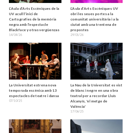
L’Aula d’Arts Escèniques de la
L’Aula d’Arts Escèniques UV
UV acull l’inici de
obri les seues portes a la
Cartografies de la memòria
comunitat universitària i a la
negra amb l’espectacle
ciutat amb una trentena de
Blackface y otras vergüenzas
propostes
14/04/26
29/01/26
La Universitat estrena nova
La Nau de la Universitat es vist
temporada escènica amb 13
de blanc i negre en una obra
espectacles de teatre i dansa
teatral per a recordar Lluís
07/10/25
Alcanyís, 'el metge de
València'
17/06/25