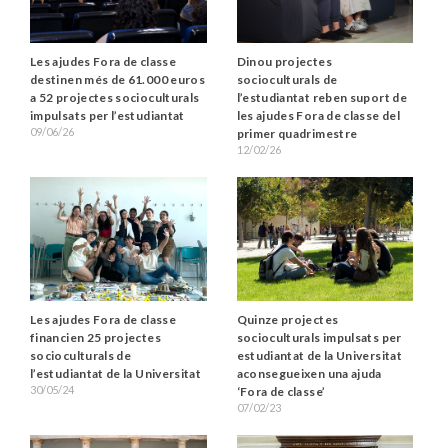
Les ajudes Fora de classe
Dinou projectes
destinen més de 61.000 euros
socioculturals de
a 52 projectes socioculturals
l’estudiantat reben suport de
impulsats per l’estudiantat
les ajudes Fora de classe del
09/06/26
primer quadrimestre
12/02/26
Les ajudes Fora de classe
Quinze projectes
financien 25 projectes
socioculturals impulsats per
socioculturals de
estudiantat de la Universitat
l’estudiantat de la Universitat
aconsegueixen una ajuda
30/05/24
‘Fora de classe’
07/02/23