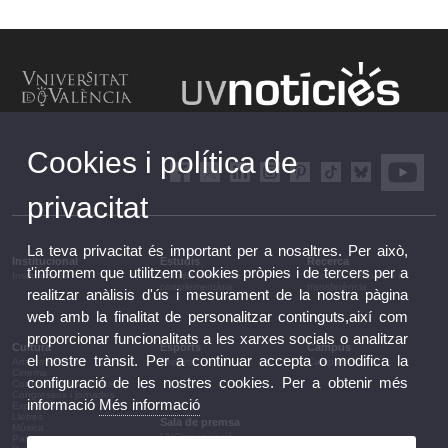
Cookies i política de
privacitat
La teva privacitat és important per a nosaltres. Per això,
Institucional
Estudis
Recerca
t'informem que utilitzem cookies pròpies i de tercers per a
Institucional
Estudis i formació
Recerca, innovació i
complementària
transferència
realitzar anàlisis d'ús i mesurament de la nostra pàgina
web amb la finalitat de personalitzar continguts,així com
proporcionar funcionalitats a les xarxes socials o analitzar
Cultura
Esports
Campus
el nostre trànsit. Per a continuar accepta o modifica la
Arts escèniques
Esports
Campus
Cinema
configuració de les nostres cookies. Per a obtenir més
Conferències i debats
Congressos i jornades
informació
Més informació
Exposicions
Lletres
Sala de premsa
Música
UVComunicació
Patrimoni
Notes de premsa