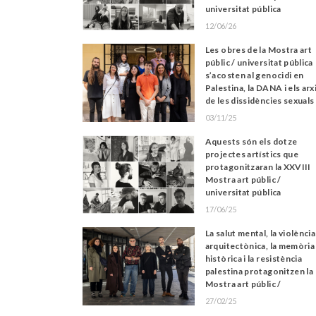
universitat pública
12/06/26
Les obres de la Mostra art
públic / universitat pública
s’acosten al genocidi en
Palestina, la DANA i els arx
de les dissidències sexuals
03/11/25
Aquests són els dotze
projectes artístics que
protagonitzaran la XXVIII
Mostra art públic /
universitat pública
17/06/25
La salut mental, la violència
arquitectònica, la memòria
històrica i la resistència
palestina protagonitzen la
Mostra art públic /
universitat pública
27/02/25