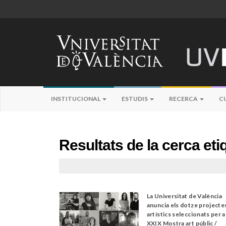
INSTITUCIONAL
ESTUDIS
RECERCA
C
Resultats de la cerca et
La Universitat de València
anuncia els dotze projecte
artístics seleccionats per a
XXIX Mostra art públic /