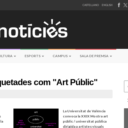
CASTELLANO
ENGLISH
ULTURA
ESPORTS
CAMPUS
SALA DE PREMSA
iquetades com "Art Públic"
Ce
La Universitat de València
s
convoca la XXIX Mostra art
 la
públic / universitat pública
dirigida a artistes visuals