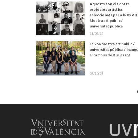
Aquests són els dotze
projectes artístics
seleccionats per a la XXVII
Mostra art públic /
universitat pública
11/06/24
La 26a Mostra art públic /
universitat pública s’inaug
al campus de Burjassot
05/10/23