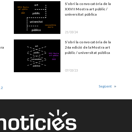
S’obri la convocatòria de la
XXVII Mostra art públic /
universitat pública
21/03/24
S’obri la convocatòria de la
ura
26a edició de la Mostra art
públic / universitat pública
07/03/23
Següent
1
2