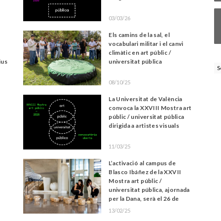
03/03/26
Els camins de la sal, el
vocabulari militar i el canvi
climàtic en art públic /
ius
universitat pública
S
08/10/25
La Universitat de València
convoca la XXVIII Mostra art
públic / universitat pública
dirigida a artistes visuals
11/03/25
L’activació al campus de
Blasco Ibáñez de la XXVII
Mostra art públic /
universitat pública, ajornada
per la Dana, serà el 26 de
febrer
13/02/25