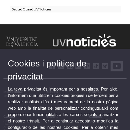
Secció Opinió UVNoticies
Cookies i política de
privacitat
La teva privacitat és important per a nosaltres. Per això,
Institucional
Estudis
Recerca
t'informem que utilitzem cookies pròpies i de tercers per a
Institucional
Estudis i formació
Recerca, innovació i
complementària
transferència
realitzar anàlisis d'ús i mesurament de la nostra pàgina
web amb la finalitat de personalitzar continguts,així com
proporcionar funcionalitats a les xarxes socials o analitzar
Cultura
Esports
Campus
el nostre trànsit. Per a continuar accepta o modifica la
Arts escèniques
Esports
Campus
Cinema
configuració de les nostres cookies. Per a obtenir més
Conferències i debats