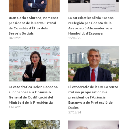
Juan Carlos Siurana, nomenat
La catedràtica Silvia Barona,
president de la Xarxa Estatal
reelegida presidenta de la
de Comités d’Ètica dels
Associació Alexander von
Serveis Socials
Humboldt d’Espanya
04/12/25
15/09/25
El catedràtic de la UV Lorenzo
La catedràtica Belén Cardona
Cotino proposat com a
s'incorpora a la Comissió
president de l'Agència
General de Codificació del
Espanyola de Protecció de
Ministeri de la Presidència
11/04/25
Dades
27/12/24