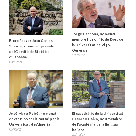
Jorge Cardona, nomenat
membre honorífic de Dret de
El professor Juan Carlos
la Universitat de Vigo-
Siurana, nomenat president
Ourense
del Comité de Bioètica
12/06/24
d’Espanya
03/12/24
José María Peiró, nomenat
El catedràtic de la Universitat
doctor ‘honoris causa’ per la
Cesáreo Calvo, nou membre
Universidad de Almería
de l’acadèmia de la llengua
05/06/24
italiana
30/10/23