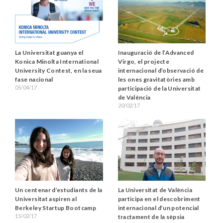
La Universitat guanya el
Inauguració de l’Advanced
Konica Minolta International
Virgo, el projecte
University Contest, en la seua
internacional d’observació de
fase nacional
les ones gravitatòries amb
05/04/17
participació de la Universitat
de València
20/02/17
Un centenar d’estudiants de la
La Universitat de València
Universitat aspiren al
participa en el descobriment
Berkeley Startup Bootcamp
internacional d’un potencial
15/02/17
tractament de la sèpsia