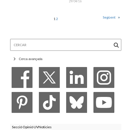
29/04/16
Següent
1
2
Cercar
Cerca avançada
Secció Opinió UVNoticies