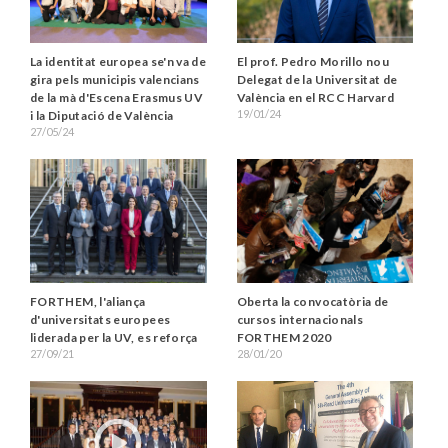
La identitat europea se'n va de
El prof. Pedro Morillo nou
gira pels municipis valencians
Delegat de la Universitat de
de la mà d'Escena Erasmus UV
València en el RCC Harvard
19/01/24
i la Diputació de València
27/05/24
FORTHEM, l'aliança
Oberta la convocatòria de
d'universitats europees
cursos internacionals
liderada per la UV, es reforça
FORTHEM 2020
27/09/21
28/01/20