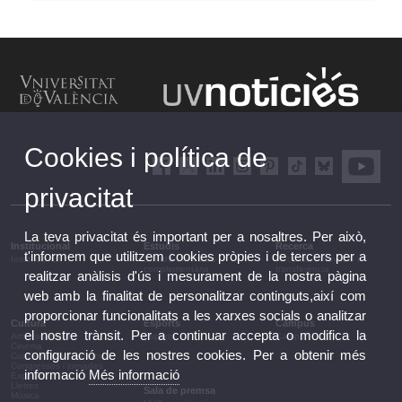
Cookies i política de
privacitat
La teva privacitat és important per a nosaltres. Per això,
Institucional
Estudis
Recerca
t'informem que utilitzem cookies pròpies i de tercers per a
Institucional
Estudis i formació
Recerca, innovació i
complementària
transferència
realitzar anàlisis d'ús i mesurament de la nostra pàgina
web amb la finalitat de personalitzar continguts,així com
proporcionar funcionalitats a les xarxes socials o analitzar
Cultura
Esports
Campus
el nostre trànsit. Per a continuar accepta o modifica la
Arts escèniques
Esports
Campus
Cinema
configuració de les nostres cookies. Per a obtenir més
Conferències i debats
Congressos i jornades
informació
Més informació
Exposicions
Lletres
Sala de premsa
Música