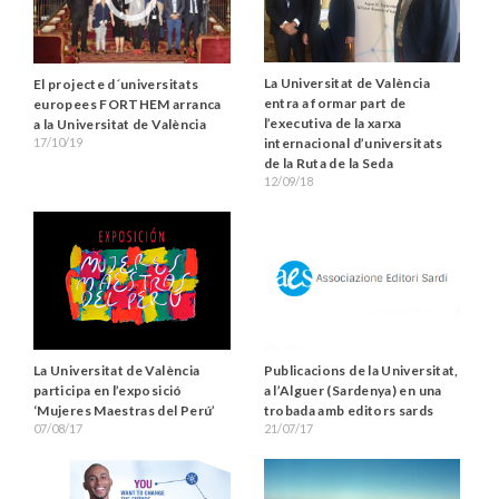
La Universitat de València
El projecte d´universitats
entra a formar part de
europees FORTHEM arranca
l’executiva de la xarxa
a la Universitat de València
17/10/19
internacional d’universitats
de la Ruta de la Seda
12/09/18
La Universitat de València
Publicacions de la Universitat,
participa en l’exposició
a l’Alguer (Sardenya) en una
‘Mujeres Maestras del Perú’
trobada amb editors sards
07/08/17
21/07/17