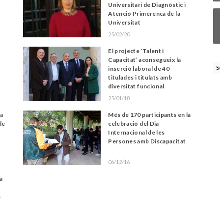
Universitari de Diagnòstic i
Atenció Primerenca de la
Universitat
25/02/20
El projecte ‘Talent i
Capacitat’ aconsegueix la
S
inserció laboral de 40
titulades i titulats amb
diversitat funcional
25/01/18
ra
Més de 170 participants en la
de
celebració del Dia
Internacional de les
Persones amb Discapacitat
06/12/16
 a
s