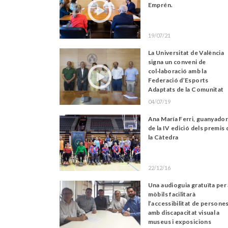
Emprén.
19/07/21
La Universitat de València
signa un conveni de
col·laboració amb la
Federació d’Esports
Adaptats de la Comunitat
Valenciana
04/07/19
Ana María Ferri, guanyado
de la IV edició dels premis 
la Càtedra
22/12/16
Una audioguia gratuïta per
mòbils facilitarà
l’accessibilitat de persone
amb discapacitat visual a
museus i exposicions