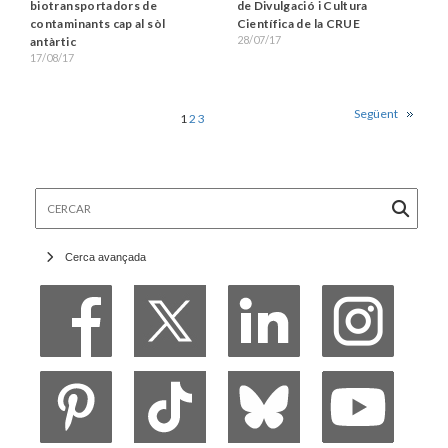
biotransportadors de
de Divulgació i Cultura
contaminants cap al sòl
Científica de la CRUE
28/07/17
antàrtic
17/08/17
Següent
1
2
3
Cercar
Cerca avançada