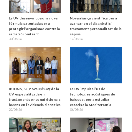
La UV desenvolupa una nova
Nova aliança científica per a
fórmula patentada per a
avançar en el diagnòstic i
protegir l’organisme contra la
tractament personalitzat de la
radiació ionitzant
sèpsia
30/07/26
17/06/26
IBIONS, SL, nova
spin-off
de la
La UV impulsa l’ús de
UV especialitzada en
tecnologies acústiques de
tractaments onconutricionals
baix cost per a estudiar
basats en l’evidència científica
cetacis a la Mediterrània
22/05/26
06/05/26