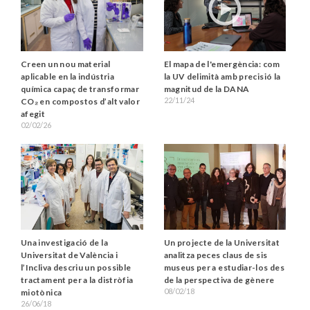
Creen un nou material
El mapa de l'emergència: com
aplicable en la indústria
la UV delimità amb precisió la
química capaç de transformar
magnitud de la DANA
22/11/24
CO₂ en compostos d’alt valor
afegit
02/02/26
Una investigació de la
Un projecte de la Universitat
Universitat de València i
analitza peces claus de sis
l’Incliva descriu un possible
museus per a estudiar-los des
tractament per a la distròfia
de la perspectiva de gènere
08/02/18
miotònica
26/06/18