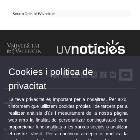
Secció Opinió UVNoticies
Cookies i política de
privacitat
La teva privacitat és important per a nosaltres. Per això,
Institucional
Estudis
Recerca
t'informem que utilitzem cookies pròpies i de tercers per a
Institucional
Estudis i formació
Recerca, innovació i
complementària
transferència
realitzar anàlisis d'ús i mesurament de la nostra pàgina
web amb la finalitat de personalitzar continguts,així com
proporcionar funcionalitats a les xarxes socials o analitzar
Cultura
Esports
Campus
el nostre trànsit. Per a continuar accepta o modifica la
Arts escèniques
Esports
Campus
Cinema