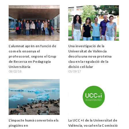
Una investigació de la
L’alumnat aprèn en funció de
Universitat de València
com els ensenya el
descriu una nova proteïna
professorat, segons el Grup
clau en la regulació de la
de Recerca en Pedagogia
divisió cel·lular
Universitària
05/09/17
08/02/18
L'impacte humà converteix els
La UCC+I de la Universitat de
pingüins en
València, vocal en la Comissió