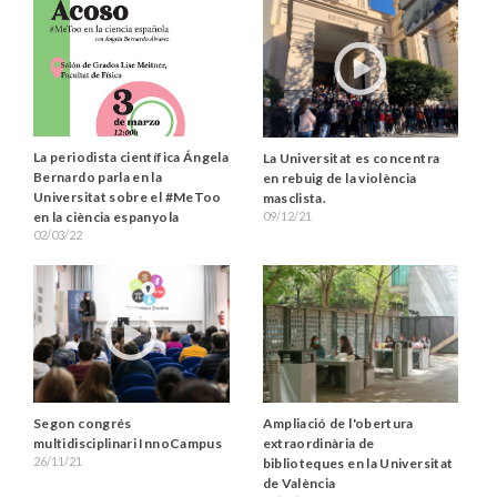
La periodista científica Ángela
La Universitat es concentra
Bernardo parla en la
en rebuig de la violència
Universitat sobre el #MeToo
masclista.
09/12/21
en la ciència espanyola
02/03/22
Segon congrés
Ampliació de l'obertura
multidisciplinari InnoCampus
extraordinària de
26/11/21
biblioteques en la Universitat
de València