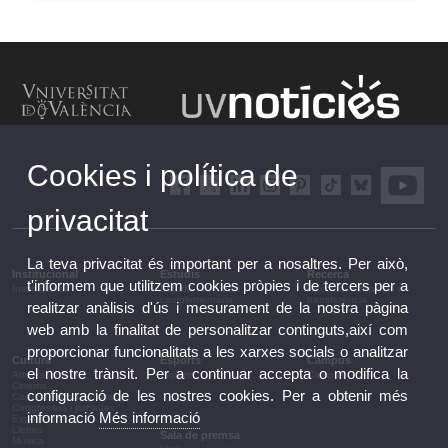
Cookies i política de
privacitat
La teva privacitat és important per a nosaltres. Per això,
Institucional
Estudis
Recerca
t'informem que utilitzem cookies pròpies i de tercers per a
Institucional
Estudis i formació
Recerca, innovació i
complementària
transferència
realitzar anàlisis d'ús i mesurament de la nostra pàgina
web amb la finalitat de personalitzar continguts,així com
proporcionar funcionalitats a les xarxes socials o analitzar
Cultura
Esports
Campus
el nostre trànsit. Per a continuar accepta o modifica la
Arts escèniques
Esports
Campus
Cinema
configuració de les nostres cookies. Per a obtenir més
Conferències i debats
Congressos i jornades
informació
Més informació
Exposicions
Lletres
Sala de premsa
Música