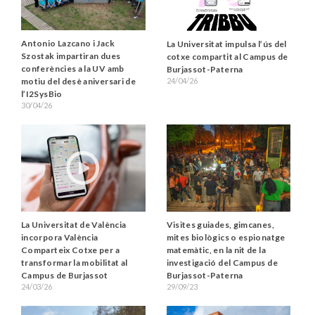
Antonio Lazcano i Jack
La Universitat impulsa l’ús del
Szostak impartiran dues
cotxe compartit al Campus de
conferències a la UV amb
Burjassot-Paterna
24/04/26
motiu del desè aniversari de
l’I2SysBio
30/04/26
Visites guiades, gimcanes,
La Universitat de València
mites biològics o espionatge
incorpora València
matemàtic, en la nit de la
Comparteix Cotxe per a
investigació del Campus de
transformar la mobilitat al
Burjassot-Paterna
Campus de Burjassot
29/09/23
24/03/26