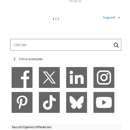
09/06/21
Següent
1
2
3
Cercar
Cerca avançada
Secció Opinió UVNoticies