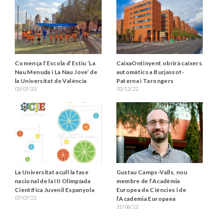
Comença l’Escola d’Estiu ‘La
CaixaOntinyent obrirà caixers
Nau Menuda i La Nau Jove’ de
automàtics a Burjassot-
la Universitat de València
Paterna i Tarongers
03/07/23
02/12/22
La Universitat acull la fase
Gustau Camps-Valls, nou
nacional de la III Olimpíada
membre de l’Acadèmia
Científica Juvenil Espanyola
Europea de Ciències i de
07/07/22
l’Academia Europaea
21/06/22