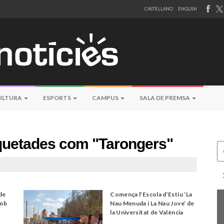
CASTELLANO
ENGLISH
ULTURA
ESPORTS
CAMPUS
SALA DE PREMSA
tiquetades com "Tarongers"
Ce
de
Comença l’Escola d’Estiu ‘La
amb
Nau Menuda i La Nau Jove’ de
la Universitat de València