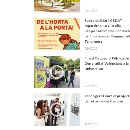
23/12/25
Sostenibilitat i CEDAT
repartiran ‘La Cistella
Responsable’ amb product
de l’horta en el Campus de
Tarongers
02/02/23
Fira d’Ocupació Pública de 
Generalitat Valenciana a la
Universitat
26/10/22
Tarongers triarà el projec
de reforma del Campus
19/09/22