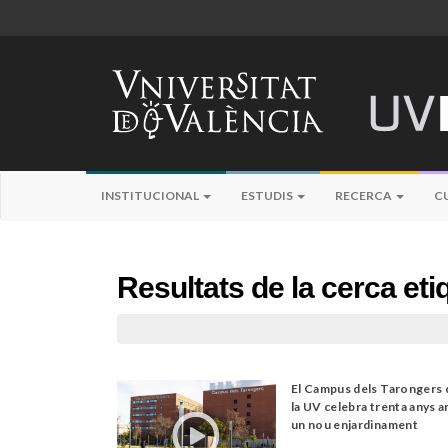
INSTITUCIONAL
ESTUDIS
RECERCA
C
Resultats de la cerca e
El Campus dels Tarongers 
la UV celebra trenta anys 
un nou enjardinament