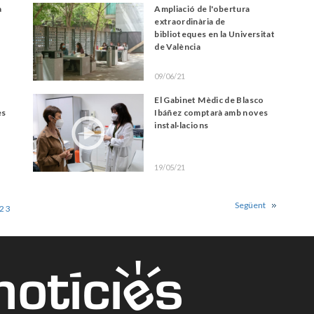
a
Ampliació de l'obertura
extraordinària de
biblioteques en la Universitat
de València
09/06/21
El Gabinet Mèdic de Blasco
es
Ibáñez comptarà amb noves
instal·lacions
19/05/21
Següent
2
3