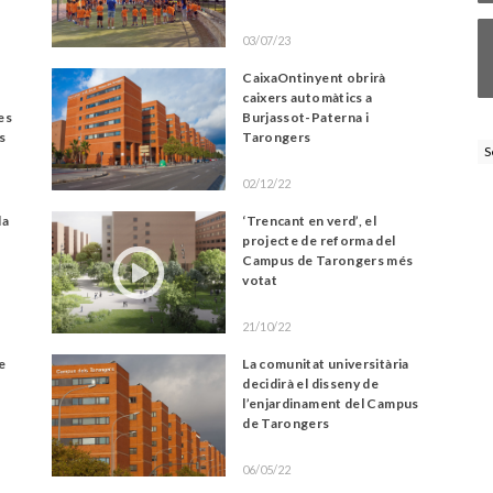
03/07/23
CaixaOntinyent obrirà
caixers automàtics a
es
Burjassot-Paterna i
ls
Tarongers
S
02/12/22
la
‘Trencant en verd’, el
projecte de reforma del
Campus de Tarongers més
votat
21/10/22
te
La comunitat universitària
decidirà el disseny de
l’enjardinament del Campus
de Tarongers
06/05/22