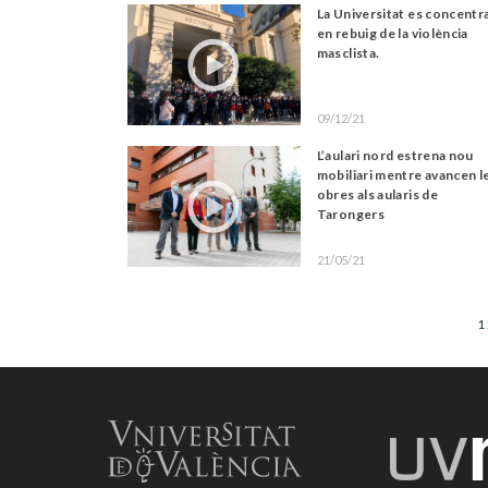
La Universitat es concentr
en rebuig de la violència
masclista.
09/12/21
L’aulari nord estrena nou
mobiliari mentre avancen l
obres als aularis de
Tarongers
21/05/21
1