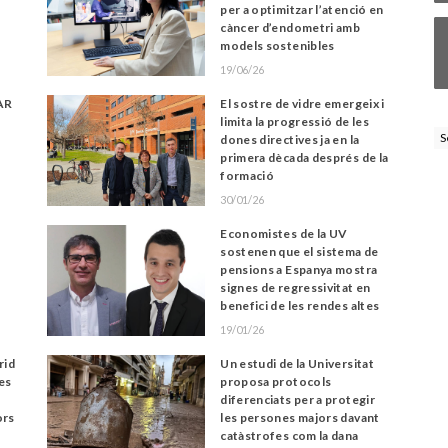
per a optimitzar l’atenció en
càncer d’endometri amb
models sostenibles
19/06/26
LAR
El sostre de vidre emergeix i
limita la progressió de les
S
dones directives ja en la
primera dècada després de la
formació
30/01/26
Economistes de la UV
sostenen que el sistema de
pensions a Espanya mostra
signes de regressivitat en
benefici de les rendes altes
19/01/26
rid
Un estudi de la Universitat
es
proposa protocols
diferenciats per a protegir
ors
les persones majors davant
catàstrofes com la dana