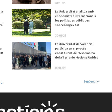
31/10/25
la
La Universitat analitza amb
especialistes internacionals
les polítiques públiques
ral
sobre longevitat
20/01/25
La Universitat de València
 a
participa en el procés
JCR
constituent de l’Assemblea
de la Terra de Nacions Unides
02/05/23
Següent
1
2