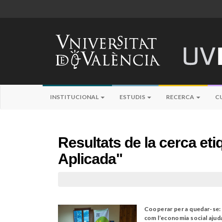
INSTITUCIONAL
ESTUDIS
RECERCA
C
Resultats de la cerca e
Aplicada"
Cooperar per a quedar-se:
com l’economia social ajud