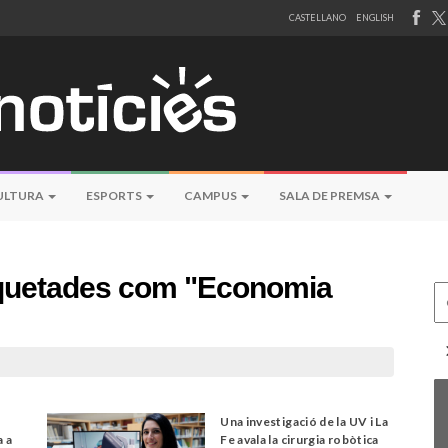
CASTELLANO
ENGLISH
ULTURA
ESPORTS
CAMPUS
SALA DE PREMSA
tiquetades com "Economia
Ce
Una investigació de la UV i La
a a
Fe avala la cirurgia robòtica