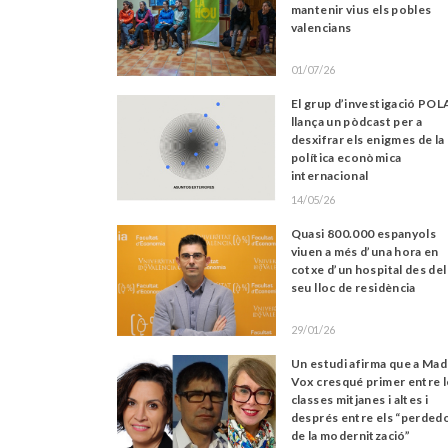
mantenir vius els pobles
valencians
01/07/26
El grup d’investigació PO
llança un pòdcast per a
desxifrar els enigmes de la
política econòmica
internacional
14/05/26
Quasi 800.000 espanyols
viuen a més d’una hora en
cotxe d’un hospital des del
seu lloc de residència
29/01/26
Un estudi afirma que a Mad
Vox cresqué primer entre l
classes mitjanes i altes i
després entre els “perded
de la modernització”