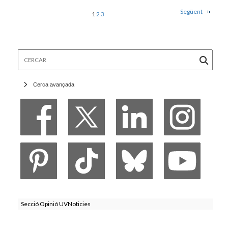
Següent
1
2
3
Cercar
Cerca avançada
Secció Opinió UVNoticies