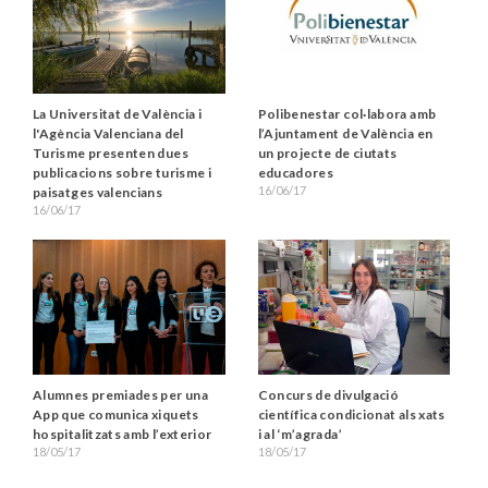
La Universitat de València i
Polibenestar col·labora amb
l'Agència Valenciana del
l’Ajuntament de València en
Turisme presenten dues
un projecte de ciutats
publicacions sobre turisme i
educadores
16/06/17
paisatges valencians
16/06/17
Alumnes premiades per una
Concurs de divulgació
App que comunica xiquets
científica condicionat als xats
hospitalitzats amb l’exterior
i al ‘m’agrada’
18/05/17
18/05/17