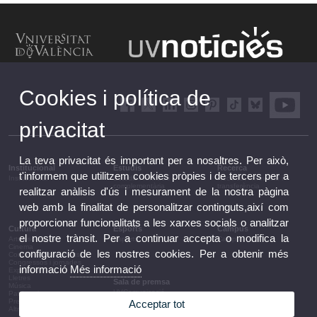
Cookies i política de
privacitat
La teva privacitat és important per a nosaltres. Per això,
Institucional
Estudis
Recerca
t'informem que utilitzem cookies pròpies i de tercers per a
Institucional
Estudis i formació
Recerca, innovació i
complementària
transferència
realitzar anàlisis d'ús i mesurament de la nostra pàgina
web amb la finalitat de personalitzar continguts,així com
proporcionar funcionalitats a les xarxes socials o analitzar
Cultura
Esports
Campus
el nostre trànsit. Per a continuar accepta o modifica la
Arts escèniques
Esports
Campus
Cinema
configuració de les nostres cookies. Per a obtenir més
Conferències i debats
Congressos i jornades
informació
Més informació
Exposicions
Lletres
Sala de premsa
Música
UVComunicació
Patrimoni
Notes de premsa
Premis i convocatòries
Acceptar tot
Agenda de govern
Altres activitats
Acords de govern