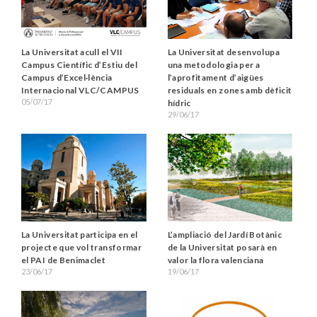
La Universitat acull el VII
La Universitat desenvolupa
Campus Científic d’Estiu del
una metodologia per a
Campus d’Excel·lència
l’aprofitament d’aigües
Internacional VLC/CAMPUS
residuals en zones amb dèficit
05/07/17
hídric
29/06/17
La Universitat participa en el
L’ampliació del Jardí Botànic
projecte que vol transformar
de la Universitat posarà en
el PAI de Benimaclet
valor la flora valenciana
23/06/17
19/06/17