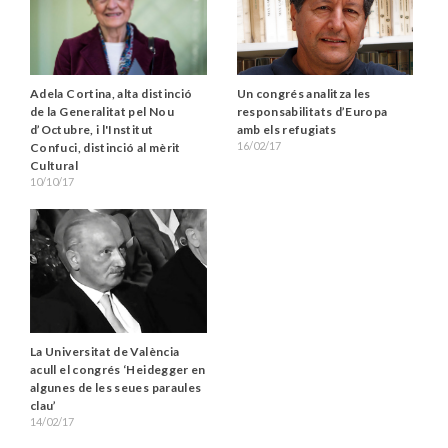
Adela Cortina, alta distinció
Un congrés analitza les
de la Generalitat pel Nou
responsabilitats d’Europa
d’Octubre, i l'Institut
amb els refugiats
16/02/17
Confuci, distinció al mèrit
Cultural
10/10/17
La Universitat de València
acull el congrés ‘Heidegger en
algunes de les seues paraules
clau’
14/02/17