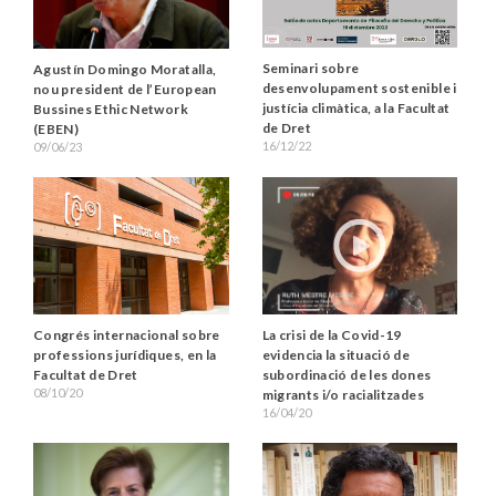
Seminari sobre
Agustín Domingo Moratalla,
desenvolupament sostenible i
nou president de l’European
justícia climàtica, a la Facultat
Bussines Ethic Network
de Dret
(EBEN)
16/12/22
09/06/23
Congrés internacional sobre
La crisi de la Covid-19
professions jurídiques, en la
evidencia la situació de
Facultat de Dret
subordinació de les dones
08/10/20
migrants i/o racialitzades
16/04/20