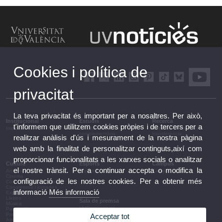
Cookies i política de
privacitat
La teva privacitat és important per a nosaltres. Per això,
Institucional
Estudis
Recerca
t'informem que utilitzem cookies pròpies i de tercers per a
Institucional
Estudis i formació
Recerca, innovació i
complementària
transferència
realitzar anàlisis d'ús i mesurament de la nostra pàgina
web amb la finalitat de personalitzar continguts,així com
proporcionar funcionalitats a les xarxes socials o analitzar
Cultura
Esports
Campus
el nostre trànsit. Per a continuar accepta o modifica la
Arts escèniques
Esports
Campus
Cinema
configuració de les nostres cookies. Per a obtenir més
Conferències i debats
Congressos i jornades
informació
Més informació
Exposicions
Lletres
Sala de premsa
Música
UVComunicació
Patrimoni
Notes de premsa
Premis i convocatòries
Acceptar tot
Agenda de govern
Altres activitats