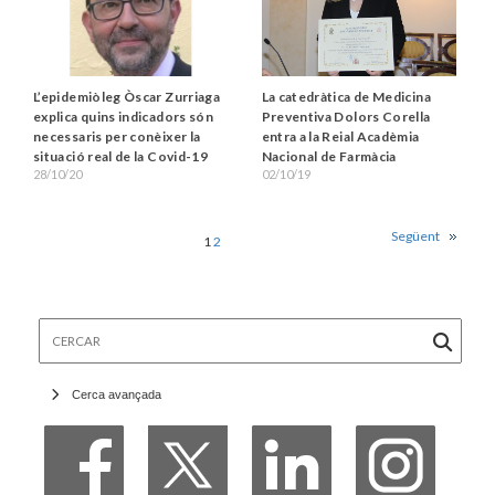
La catedràtica de Medicina
L’epidemiòleg Òscar Zurriaga
Preventiva Dolors Corella
explica quins indicadors són
entra a la Reial Acadèmia
necessaris per conèixer la
Nacional de Farmàcia
situació real de la Covid-19
02/10/19
28/10/20
Següent
1
2
Cercar
Cerca avançada