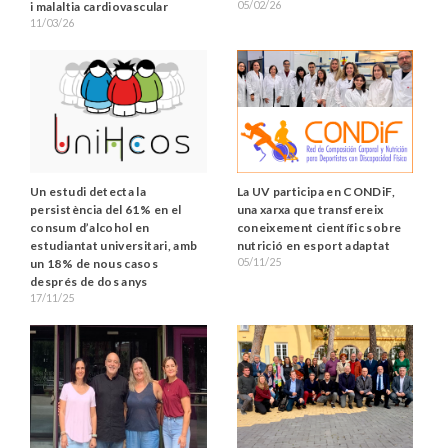
05/02/26
i malaltia cardiovascular
11/03/26
Un estudi detecta la
La UV participa en CONDiF,
persistència del 61% en el
una xarxa que transfereix
consum d’alcohol en
coneixement científic sobre
estudiantat universitari, amb
nutrició en esport adaptat
05/11/25
un 18% de nous casos
després de dos anys
17/11/25