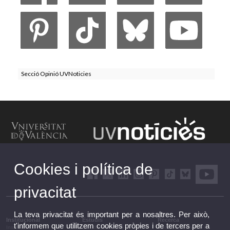
Secció Opinió UVNoticies
Cookies i política de
privacitat
La teva privacitat és important per a nosaltres. Per això,
Institucional
Estudis
Recerca
t'informem que utilitzem cookies pròpies i de tercers per a
Institucional
Estudis i formació
Recerca, innovació i