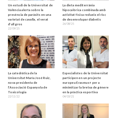
Un estudi de la Universitat de
La dieta mediterrània
València alerta sobre la
hipocalòrica combinada amb
presència de paràsits en una
activitat física redueix el risc
varietat de cavalla, el verat
de desenvolupar diabetis
26/08/25
d’ull gros
22/09/25
Especialistes de la Universitat
La catedràtica de la
participen en un projecte
Universitat María José Ruiz,
europeu Erasmus+ per a
nova presidenta de
minimitzar la bretxa de gènere
l’Associació Espanyola de
en la pràctica esportiva
Toxicologia
04/03/21
22/11/22