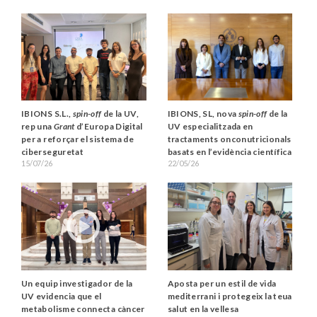
IBIONS S.L.,
spin-off
de la UV,
IBIONS, SL, nova
spin-off
de la
rep una
Grant
d’Europa Digital
UV especialitzada en
per a reforçar el sistema de
tractaments onconutricionals
ciberseguretat
basats en l’evidència científica
15/07/26
22/05/26
Un equip investigador de la
Aposta per un estil de vida
UV evidencia que el
mediterrani i protegeix la teua
metabolisme connecta càncer
salut en la vellesa