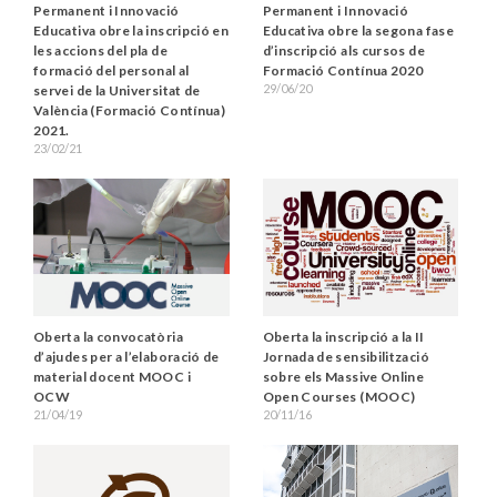
Permanent i Innovació
Permanent i Innovació
Educativa obre la inscripció en
Educativa obre la segona fase
les accions del pla de
d’inscripció als cursos de
formació del personal al
Formació Contínua 2020
29/06/20
servei de la Universitat de
València (Formació Contínua)
2021.
23/02/21
Oberta la convocatòria
Oberta la inscripció a la II
d’ajudes per a l’elaboració de
Jornada de sensibilització
material docent MOOC i
sobre els Massive Online
OCW
Open Courses (MOOC)
21/04/19
20/11/16