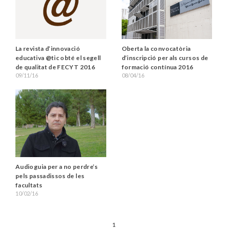
La revista d’innovació
Oberta la convocatòria
educativa @tic obté el segell
d’inscripció per als cursos de
de qualitat de FECYT 2016
formació contínua 2016
09/11/16
08/04/16
Audioguia per a no perdre’s
pels passadissos de les
facultats
10/02/16
1