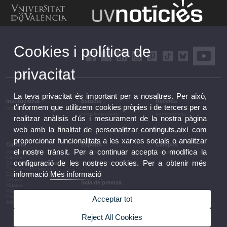
Cookies i política de
privacitat
La teva privacitat és important per a nosaltres. Per això,
Institucional
Estudis
Recerca
t'informem que utilitzem cookies pròpies i de tercers per a
Institucional
Estudis i formació
Recerca, innovació i
complementària
transferència
realitzar anàlisis d'ús i mesurament de la nostra pàgina
web amb la finalitat de personalitzar continguts,així com
proporcionar funcionalitats a les xarxes socials o analitzar
Cultura
Esports
Campus
el nostre trànsit. Per a continuar accepta o modifica la
Arts escèniques
Esports
Campus
Cinema
configuració de les nostres cookies. Per a obtenir més
Conferències i debats
Congressos i jornades
informació
Més informació
Exposicions
Lletres
Sala de premsa
Música
UVComunicació
Patrimoni
Notes de premsa
Premis i convocatòries
Acceptar tot
Agenda de govern
Altres activitats
Acords de govern
La UV en la premsa
Reject All Cookies
Informació corporativa