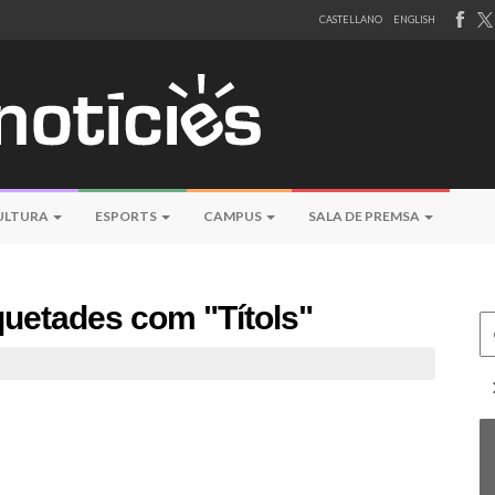
CASTELLANO
ENGLISH
ULTURA
ESPORTS
CAMPUS
SALA DE PREMSA
iquetades com "Títols"
Ce