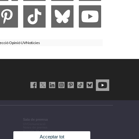
ecció Opinió UVNoticies
Sala de premsa
UVComunicació
Notes de premsa
Agenda de govern
Acords de govern
Acceptar tot
La UV en la premsa