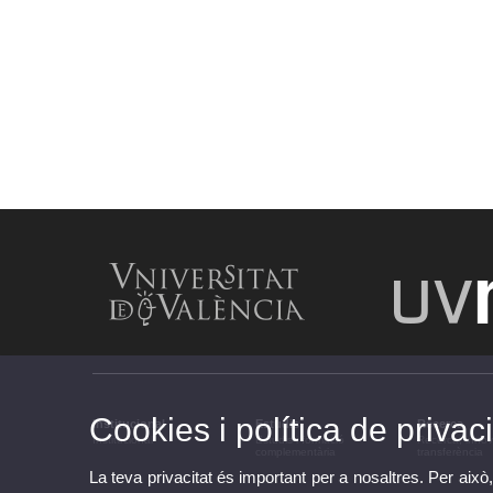
Cookies i política de privaci
Institucional
Estudis
Recerca
Institucional
Estudis i formació
Recerca, innov
complementària
transferència
La teva privacitat és important per a nosaltres. Per això,