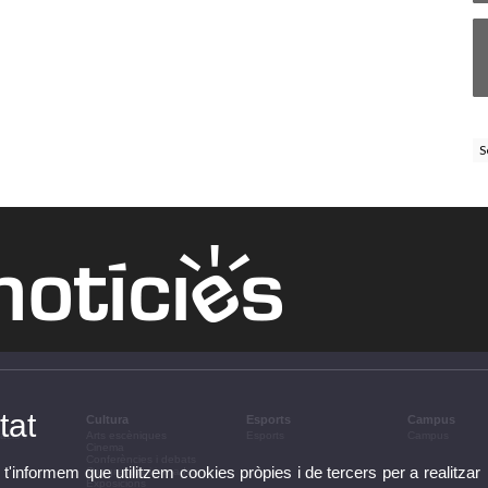
S
tat
Cultura
Esports
Campus
ació i
Arts escèniques
Esports
Campus
Cinema
Conferències i debats
 t'informem que utilitzem cookies pròpies i de tercers per a realitzar
Congressos i jornades
Exposicions