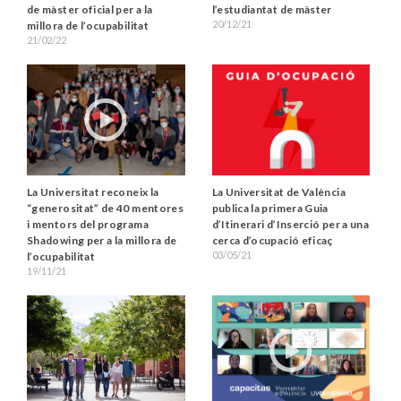
de màster oficial per a la
l’estudiantat de màster
20/12/21
millora de l’ocupabilitat
21/02/22
La Universitat reconeix la
La Universitat de València
“generositat” de 40 mentores
publica la primera Guia
i mentors del programa
d’Itinerari d’Inserció per a una
Shadowing per a la millora de
cerca d’ocupació eficaç
03/05/21
l’ocupabilitat
19/11/21