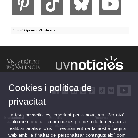
Secció Opinió UVNoticies
Cookies i política de
privacitat
La teva privacitat és important per a nosaltres. Per això,
Institucional
Estudis
Recerca
t'informem que utilitzem cookies pròpies i de tercers per a
Institucional
Estudis i formació
Recerca, innovació i
complementària
transferència
realitzar anàlisis d'ús i mesurament de la nostra pàgina
web amb la finalitat de personalitzar continguts,així com