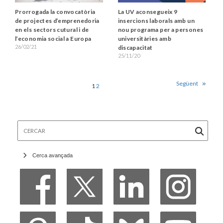
Prorrogada la convocatòria
La UV aconsegueix 9
de projectes d’emprenedoria
insercions laborals amb un
en els sectors cutural i de
nou programa per a persones
l’economia social a Europa
universitàries amb
26/02/21
discapacitat
25/11/20
Següent
1
2
Cercar
Cerca avançada