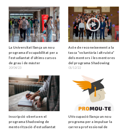
La Universitat llança un nou
Acte de reconeixement a la
programa d’ocupabilitat per a
tasca “voluntària i altruista”
l’estudiantat d’últims cursos
dels mentors i les mentores
de grau i de màster
del programa Shadowing
20/04/23
01/12/22
Inscripció oberta en el
UVocupació llança un nou
programa Shadowing de
programa per a impulsar la
mentorització d’estudiantat
carrera professional de