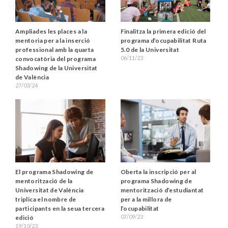
Ampliades les places a la
Finalitza la primera edició del
mentoria per a la inserció
programa d’ocupabilitat Ruta
professional amb la quarta
5.0 de la Universitat
06/11/23
convocatòria del programa
Shadowing de la Universitat
de València
27/03/24
El programa Shadowing de
Oberta la inscripció per al
mentorització de la
programa Shadowing de
Universitat de València
mentorització d’estudiantat
triplica el nombre de
per a la millora de
participants en la seua tercera
l’ocupabilitat
07/09/23
edició
19/10/23