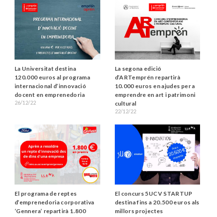
La Universitat destina
La segona edició
120.000 euros al programa
d’ARTemprén repartirà
internacional d’innovació
10.000 euros en ajudes per a
docent en emprenedoria
emprendre en art i patrimoni
26/12/22
cultural
22/12/22
El programa de reptes
El concurs 5UCV STARTUP
d’emprenedoria corporativa
destina fins a 20.500 euros als
‘Gennera’ repartirà 1.800
millors projectes