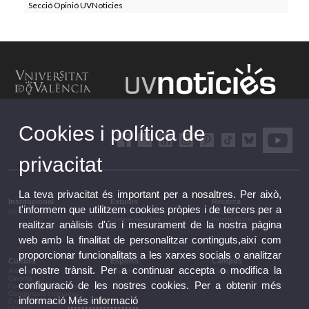
Secció Opinió UVNoticies
Cookies i política de
privacitat
La teva privacitat és important per a nosaltres. Per això,
Institucional
Estudis
Recerca
t'informem que utilitzem cookies pròpies i de tercers per a
Institucional
Estudis i formació
Recerca, innovació i
complementària
transferència
realitzar anàlisis d'ús i mesurament de la nostra pàgina
web amb la finalitat de personalitzar continguts,així com
proporcionar funcionalitats a les xarxes socials o analitzar
Cultura
Esports
Campus
el nostre trànsit. Per a continuar accepta o modifica la
Arts escèniques
Esports
Campus
Cinema
configuració de les nostres cookies. Per a obtenir més
Conferències i debats
Congressos i jornades
informació
Més informació
Exposicions
Lletres