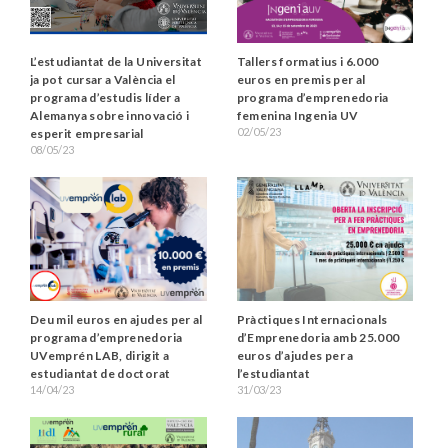
L’estudiantat de la Universitat
Tallers formatius i 6.000
ja pot cursar a València el
euros en premis per al
programa d’estudis líder a
programa d’emprenedoria
Alemanya sobre innovació i
femenina Ingenia UV
02/05/23
esperit empresarial
08/05/23
Deu mil euros en ajudes per al
Pràctiques Internacionals
programa d’emprenedoria
d’Emprenedoria amb 25.000
UVemprén LAB, dirigit a
euros d’ajudes per a
estudiantat de doctorat
l’estudiantat
14/04/23
31/03/23