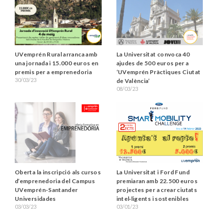
UVemprén Rural arranca amb
La Universitat convoca 40
una jornada i 15.000 euros en
ajudes de 500 euros per a
premis per a emprenedoria
‘UVemprén Pràctiques Ciutat
30/03/23
de València’
08/03/23
Oberta la inscripció als cursos
La Universitat i Ford Fund
d’emprenedoria del Campus
premiaran amb 22.500 euros
UVemprén-Santander
projectes per a crear ciutats
Universidades
intel·ligents i sostenibles
03/03/23
03/01/23