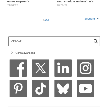
euros en premis
emprenedors universitaris
21/09/22
20/07/22
Següent
1
2
3
Cercar
Cerca avançada