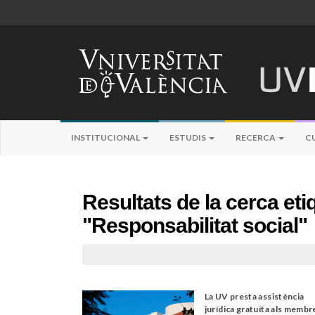
INSTITUCIONAL
ESTUDIS
RECERCA
C
Resultats de la cerca et
"Responsabilitat social"
La UV presta assistència
jurídica gratuïta als membr