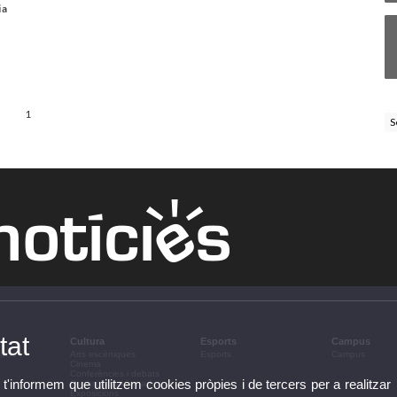
ia
1
S
tat
Cultura
Esports
Campus
ació i
Arts escèniques
Esports
Campus
Cinema
Conferències i debats
 t'informem que utilitzem cookies pròpies i de tercers per a realitzar
Congressos i jornades
Exposicions