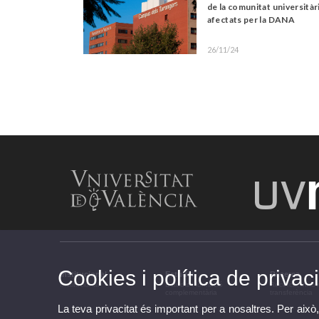
de la comunitat universitàr
afectats per la DANA
26/11/24
Cookies i política de privaci
Institucional
Estudis
Recerca
Institucional
Estudis i formació
Recerca, innov
complementària
transferència
La teva privacitat és important per a nosaltres. Per això,