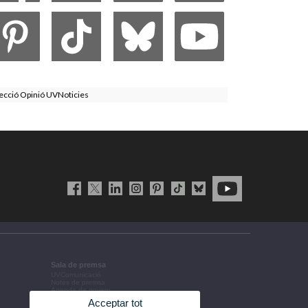
ecció Opinió UVNoticies
Sala de premsa
UVComunicació
Notes de premsa
Agenda de govern
Acords de govern
Acceptar tot
La UV en la premsa