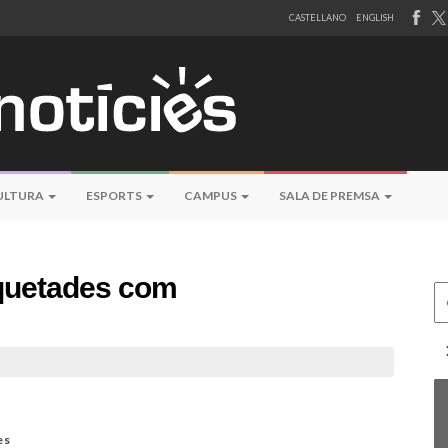
CASTELLANO
ENGLISH
ULTURA
ESPORTS
CAMPUS
SALA DE PREMSA
iquetades com
Ce
es