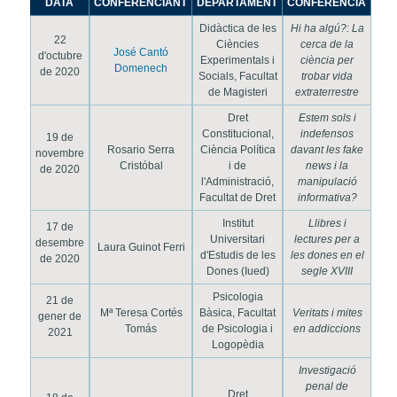
DATA
CONFERENCIANT
DEPARTAMENT
CONFERÈNCIA
Didàctica de les
Hi ha algú?: La
22
Ciències
cerca de la
José Cantó
d'octubre
Experimentals i
ciència per
Domenech
de 2020
Socials, Facultat
trobar vida
de Magisteri
extraterrestre
Dret
Estem sols i
Constitucional,
indefensos
19 de
Rosario Serra
Ciència Política
davant les fake
novembre
Cristóbal
i de
news i la
de 2020
l'Administració,
manipulació
Facultat de Dret
informativa?
Institut
Llibres i
17 de
Universitari
lectures per a
desembre
Laura Guinot Ferri
d'Estudis de les
les dones en el
de 2020
Dones (Iued)
segle XVIII
Psicologia
21 de
Mª Teresa Cortés
Bàsica, Facultat
Veritats i mites
gener de
Tomás
de Psicologia i
en addiccions
2021
Logopèdia
Investigació
penal de
Dret