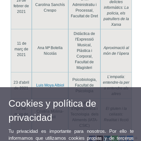
18 de
delictes
Carolina Sanchís
Administratiu i
febrer de
informàtics: La
Crespo
Processal,
2021
policia, els
Facultat de Dret
patrullers de la
Xarxa
Didàctica de
l'Expressió
11 de
Musical,
Ana Mª Botella
Aproximació al
març de
Plàstica i
Nicolás
món de l’òpera
2021
Corporal,
Facultat de
Magisteri
L’empatía:
Psicobiologia,
23 d'abril
entendre-la per
Luis Moya Albiol
Facultat de
de 2021
a entendre als
Psicologia
altres
Cookies y política de
Institut
20 de
d'Agroquímica i
El gluten i la
Cristina Molina-
maig de
Tecnologia dels
celiasis:
privacidad
Rosell
2021
Aliments (IATA-
Realitat i ficció
CSIC)
Tu privacidad es importante para nosotros. Por ello te
informamos que utilizamos cookies propias y de terceros