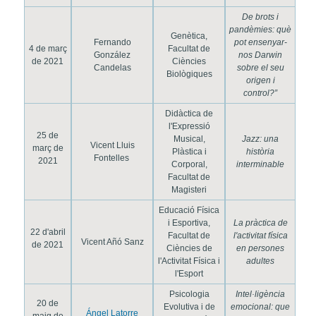
De brots i
pandèmies: què
Genètica,
Fernando
pot ensenyar-
4 de març
Facultat de
González
nos Darwin
de 2021
Ciències
Candelas
sobre el seu
Biològiques
origen i
control?”
Didàctica de
l'Expressió
25 de
Musical,
Jazz: una
Vicent Lluis
març de
Plàstica i
història
Fontelles
2021
Corporal,
interminable
Facultat de
Magisteri
Educació Física
i Esportiva,
La pràctica de
22 d'abril
Facultat de
l'activitat física
Vicent Añó Sanz
de 2021
Ciències de
en persones
l'Activitat Física i
adultes
l'Esport
Psicologia
Intel·ligència
20 de
Evolutiva i de
emocional: que
Ángel Latorre