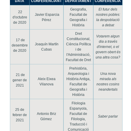
DATA
CONFERENCIANT
DEPARTAMENT
CONFERÈNCIA
Geografia,
El futur dels
22
Javier Esparcia
Facultat de
nostres pobles:
d'octubre
Pérez
Geografia i
la despoblació
de 2020
Història
a debat
Dret
Votarem algun
Constitucional,
17 de
dia a través
Joaquín Martín
Ciència Política
desembre
d'internet, o el
Cubas
i de
de 2020
govern obert és
l'Administració,
una altra cosa?
Facultat de Dret
Prehistòria,
Arqueologia i
Una nova
21 de
Aleix Eixea
Història Antiga,
mirada als
gener de
Vilanova
Facultat de
nostres cosins
2021
Geografia i
neandertals
Història
Filologia
Espanyola,
25 de
Antonio Briz
Facultat de
febrer de
Saber parlar
Gómez
Filologia,
2021
Traducció i
Comunicació