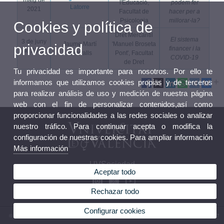
maig de
l'Educació,
podem fer
Latorre
2021
Facultat de
hacer per a
Psicologia
millorar-la?
Cookies y política de
Dret Mercantil
El sistema
3 de juny
Jaume Martí
'Manuel Broseta
privacidad
financer i la
de 2021
Miravalls
Pont', Facultat
COVID-19
de Dret
Tu privacidad es importante para nosotros. Por ello te
informamos que utilizamos cookies propias y de terceros
para realizar análisis de uso y medición de nuestra página
web con el fin de personalizar contenidos,así como
proporcionar funcionalidades a las redes sociales o analizar
nuestro tráfico. Para continuar acepta o modifica la
configuración de nuestras cookies. Para ampliar información
Más información
UVSociedad
Aceptar todo
Rechazar todo
Configurar cookies
© 2026 UV. - Calle Universitat, 2. 46003 Valencia. España. Tel. UV (+34) (+34) 963 395007