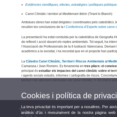
Evidències científiques, efectes, estratègies i polítiques públiques 
Canvi Climàtic i territori al Mediterrani Ibèric
(Tirant lo Blanch)
Ambdues obres han estat dirigides i coordinades pels catedràtics J
recullen les conclusions de la
I Conferència d’Experts sobre canvi cli
La presentació ha estat conduïda per la catedràtica de Geografia 
de reflexió i acció davant els reptes ambientals. Tot seguit, ha interv
l’Associació de Professionals de la Il·lustració Valenciana. Demani 
acadèmics a la societat, i ha recordat que en el projecte han partic
La
Càtedra Canvi Climàtic, Territori i Riscos Ambientals al Medit
Camarasa i Joan Romero. Es fonamenta en
tres pilars: el coneixe
principal és
estudiar els impactes del canvi climàtic sobre el terr
i agents socials estudis, informes i cartografia de riscos. Concreta
territori i les afeccions derivades del canvi climàtic; 3- Els riscos a
Cookies i política de privaci
La teva privacitat és important per a nosaltres. Per això
anàlisis d'ús i mesurament de la nostra pàgina web a