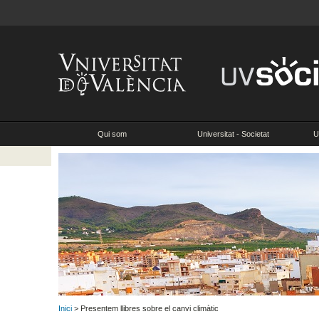
Qui som
Universitat - Societat
U
Inici
> Presentem llibres sobre el canvi climàtic