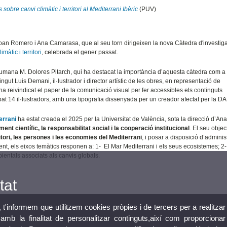
sobre canvi climàtic i territori al Mediterrani Ibèric
(PUV)
oan Romero i Ana Camarasa, que al seu torn dirigeixen la nova Càtedra d'investigac
màtic i territori
, celebrada el gener passat.
Humana M. Dolores Pitarch, qui ha destacat la importància d’aquesta càtedra com a
ingut Luis Demani, il·lustrador i director artístic de les obres, en representació de
ha reivindicat el paper de la comunicació visual per fer accessibles els continguts
ipat 14 il·lustradors, amb una tipografia dissenyada per un creador afectat per la D
errani
ha estat creada el 2025 per la Universitat de València, sota la direcció d’An
ment científic, la responsabilitat social i la cooperació institucional
. El seu objec
itori, les persones i les economies del Mediterrani
, i posar a disposició d’admini
ment, els eixos temàtics responen a: 1-
El Mar Mediterrani i els seus ecosistemes; 2-
mbientals associats als canvis globals.
tat
, t'informem que utilitzem cookies pròpies i de tercers per a realitzar
mb la finalitat de personalitzar continguts,així com proporcionar