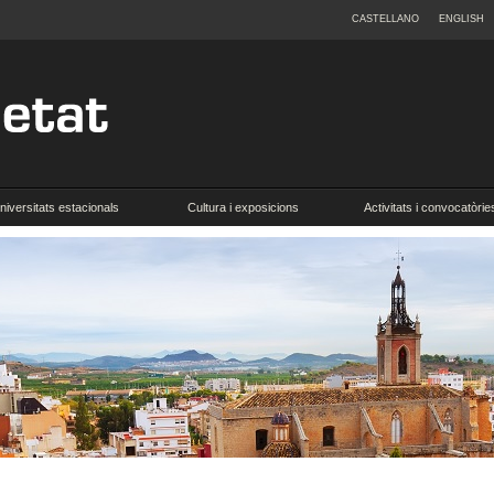
CASTELLANO
ENGLISH
niversitats estacionals
Cultura i exposicions
Activitats i convocatòrie