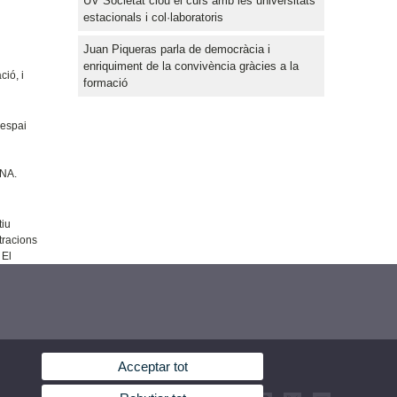
UV Societat clou el curs amb les universitats
estacionals i col·laboratoris
Juan Piqueras parla de democràcia i
enriquiment de la convivència gràcies a la
ió, i
formació
 espai
ANA.
a
tiu
stracions
 El
Acceptar tot