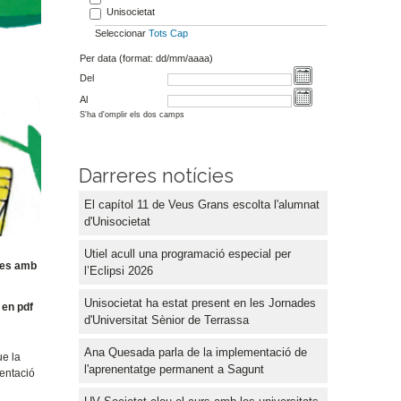
Unisocietat
Seleccionar
Tots
Cap
Per data (format: dd/mm/aaaa)
Del
Al
S'ha d'omplir els dos camps
Darreres notícies
El capítol 11 de Veus Grans escolta l'alumnat
d'Unisocietat
Utiel acull una programació especial per
bres amb
l’Eclipsi 2026
Unisocietat ha estat present en les Jornades
en pdf
d'Universitat Sènior de Terrassa
Ana Quesada parla de la implementació de
ue la
l'aprenentatge permanent a Sagunt
sentació