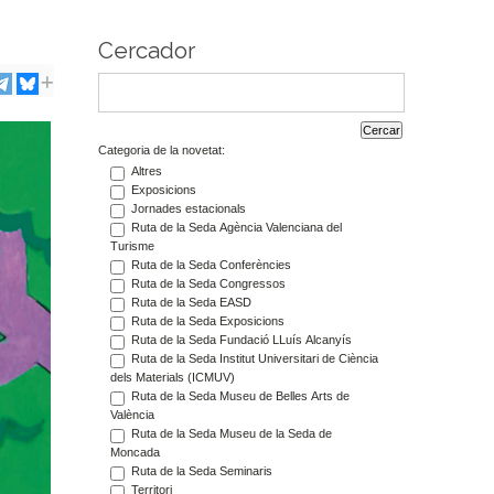
Cercador
Categoria de la novetat:
Altres
Exposicions
Jornades estacionals
Ruta de la Seda Agència Valenciana del
Turisme
Ruta de la Seda Conferències
Ruta de la Seda Congressos
Ruta de la Seda EASD
Ruta de la Seda Exposicions
Ruta de la Seda Fundació LLuís Alcanyís
Ruta de la Seda Institut Universitari de Ciència
dels Materials (ICMUV)
Ruta de la Seda Museu de Belles Arts de
València
Ruta de la Seda Museu de la Seda de
Moncada
Ruta de la Seda Seminaris
Territori