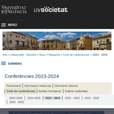
MENÚ
Inici
>
Universitat - Societat
>
Seus
>
Requena
>
Cicle de conferències
> 2023 - 2024
SUBMENU
Conferències 2023-2024
Presentació
Informació i matrícula
Informació classes
Cicle de conferències
Eixides formatives
Galeria multimèdia
2025-2026
2024-2025
2023 - 2024
2022 - 2023
2021 - 2022
2020 - 2021