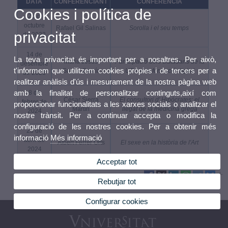
DATA
CONFERENCIANT
CONFERÈNCIA
Cookies i política de
26 d'
octubre
Rafael Gil Salinas
Sorolla i el seu temps
privacitat
de 2023
14 de
La teva privacitat és important per a nosaltres. Per això,
María Jesús
Participació dels ciutadans de la
desembre
t'informem que utilitzem cookies pròpies i de tercers per a
García García
UE i transformació digital
de 2023
realitzar anàlisis d'ús i mesurament de la nostra pàgina web
amb la finalitat de personalitzar continguts,així com
8 de
César Sierra
El consultori d' Hipócrates: el
febrer de
proporcionar funcionalitats a les xarxes socials o analitzar el
Martín
llegat de la medicina grega
2024
nostre trànsit. Per a continuar accepta o modifica la
configuració de les nostres cookies. Per a obtenir més
25 de
informació
Més informació
abril de
Albert Ferrer Orts
El sexe en la història de l'Art
2024
Acceptar tot
Rebutjar tot
Configurar cookies