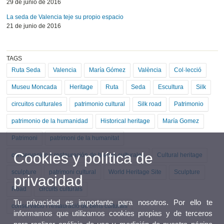
29 de junio de 2016
La seda de Valencia teje su propio espacio
21 de junio de 2016
TAGS
Ruta Seda
Valencia
María Gómez
València
Col·lecció
Museu Moncada
Heritage
Ruta
Seda
Escultura
Silk
circuitos culturales
patrimonio cultural
Silk road
Patrimonio
patrimonio de la humanidad
Historical heritage
María Gomez
Patrimoni
patrimoni de la humanitat
Cookies y política de
conservación y restauración de bienes culturales
Cultural heritage
sculpture
patrimoni cultural
World Heritage Site
Sculpture
privacidad
Road
circuits culturals
Tu privacidad es importante para nosotros. Por ello te
conservació i restauració de béns culturals
informamos que utilizamos cookies propias y de terceros