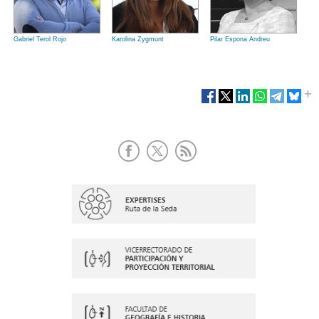
Gabriel Terol Rojo
Karolina Zygmunt
Pilar Espona Andreu