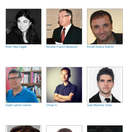
Ester Alba Pagán
Ricardo Franch Benavent
Ricard Huerta Ramón
Ángel Latorre Latorre
Chuan Li
Juan Martínez Vinat