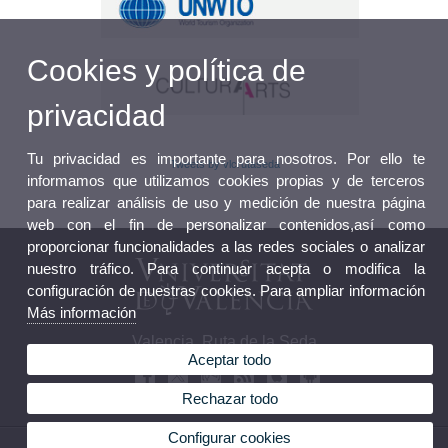
Cookies y política de
privacidad
Tu privacidad es importante para nosotros. Por ello te
Tweets by vlcrutaseda
informamos que utilizamos cookies propias y de terceros
para realizar análisis de uso y medición de nuestra página
web con el fin de personalizar contenidos,así como
proporcionar funcionalidades a las redes sociales o analizar
nuestro tráfico. Para continuar acepta o modifica la
configuración de nuestras cookies. Para ampliar información
Más información
Valencia, Ruta de la Seda
Aceptar todo
Rechazar todo
Configurar cookies
© 2026 UV. - Av. Blasco Ibáñez, 13. 46010 Valencia (España). Tel: (+34) 9638 64120