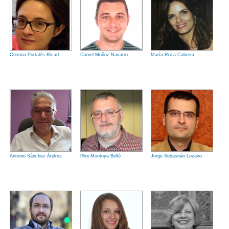
Cristina Portalés Ricart
Daniel Muñoz Navarro
María Roca Cabrera
Antonio Sánchez Ándres
Plini Montoya Belló
Jorge Sebastián Lozano