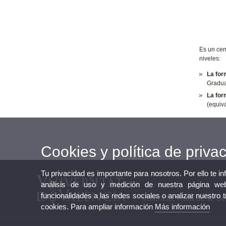
Es un cen
niveles:
La for
Graduad
La for
(equiva
Cookies y política de priva
Tu privacidad es importante para nosotros. Por ello te i
análisis de uso y medición de nuestra página web
funcionalidades a las redes sociales o analizar nuestro 
Valencia, Ruta de la S
cookies. Para ampliar información
Más información