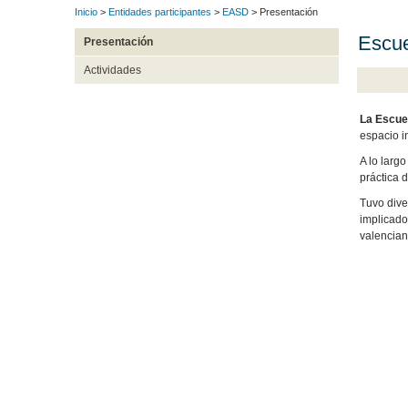
Inicio
>
Entidades participantes
>
EASD
> Presentación
Escue
Presentación
Actividades
La Escuel
espacio i
A lo larg
práctica de
Tuvo dive
implicado
valencian