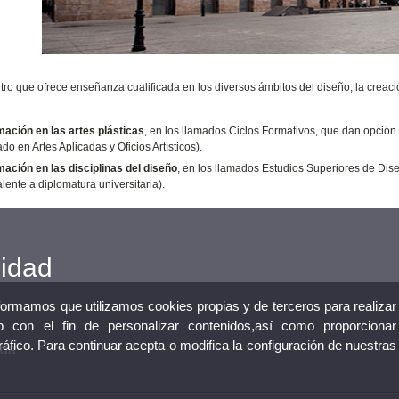
tro que ofrece enseñanza cualificada en los diversos ámbitos del diseño, la creació
mación en las artes plásticas
, en los llamados Ciclos Formativos, que dan opción a
o en Artes Aplicadas y Oficios Artísticos).
mación en las disciplinas del diseño
, en los llamados Estudios Superiores de Dis
lente a diplomatura universitaria).
cidad
nformamos que utilizamos cookies propias y de terceros para realizar
 con el fin de personalizar contenidos,así como proporcionar
tráfico. Para continuar acepta o modifica la configuración de nuestras
eda