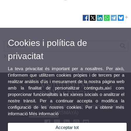
Cookies i política de
privacitat
Cerca avançada
La teva privacitat és important per a nosaltres. Per això,
t'informem que utilitzem cookies pròpies i de tercers per a
realitzar anàlisis d'ús i mesurament de la nostra pàgina web
amb la finalitat de personalitzar continguts,així com
proporcionar funcionalitats a les xarxes socials o analitzar el
nostre trànsit. Per a continuar accepta o modifica la
Grup de Recerca en Art, Arqueologia i Patrimoni Cultural
configuració de les nostres cookies. Per a obtenir més
(ARSMAYA)
informació
Més informació
Acceptar tot