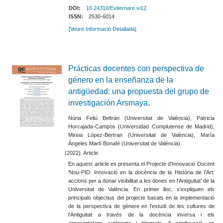
DOI:
10.24310/Eviternare.vi12
ISSN:
2530-6014
[Veure Informació Detallada]
Prácticas docentes con perspectiva de
género en la enseñanza de la
antigüedad: una propuesta del grupo de
investigación Arsmaya
.
Núria Feliú Beltrán (Universitat de València), Patricia
Horcajada-Campos (Universidad Complutense de Madrid),
Mireia López-Bertran (Universitat de València), María
Ángeles Martí Bonafé (Universitat de València)
(2022). Article
En aquest article es presenta el Projecte d'Innovació Docent
‘Nou-PID: Innovació en la docència de la Història de l'Art:
accions per a donar visibilitat a les dones en l'Antiguitat’ de la
Universitat de València. En primer lloc, s'expliquen els
principals objectius del projecte basats en la implementació
de la perspectiva de gènere en l'estudi de les cultures de
l'Antiguitat a través de la docència inversa i els