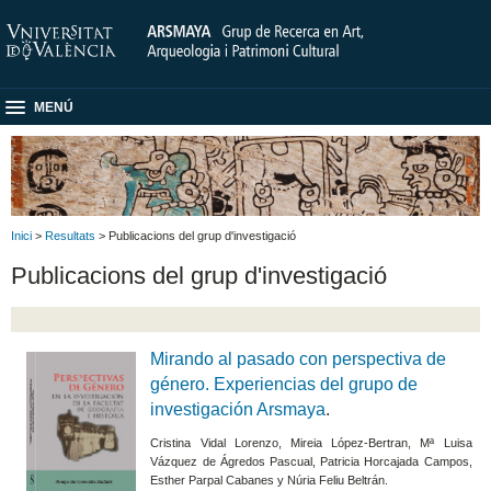
MENÚ
Inici
>
Resultats
> Publicacions del grup d'investigació
Publicacions del grup d'investigació
Mirando al pasado con perspectiva de
género. Experiencias del grupo de
investigación Arsmaya
.
Cristina Vidal Lorenzo, Mireia López-Bertran, Mª Luisa
Vázquez de Ágredos Pascual, Patricia Horcajada Campos,
Esther Parpal Cabanes y Núria Feliu Beltrán.