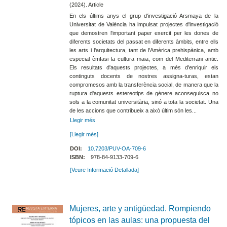
(2024). Article
En els últims anys el grup d'investigació Arsmaya de la
Universitat de València ha impulsat projectes d'investigació
que demostren l'important paper exercit per les dones de
diferents societats del passat en diferents àmbits, entre ells
les arts i l'arquitectura, tant de l'Amèrica prehispànica, amb
especial èmfasi la cultura maia, com del Mediterrani antic.
Els resultats d'aquests projectes, a més d'enriquir els
continguts docents de nostres assigna-turas, estan
compromesos amb la transferència social, de manera que la
ruptura d'aquests estereotips de gènere aconseguisca no
sols a la comunitat universitària, sinó a tota la societat. Una
de les accions que contribueix a això últim són les...
Llegir més
[Llegir més]
DOI:
10.7203/PUV-OA-709-6
ISBN:
978-84-9133-709-6
[Veure Informació Detallada]
Mujeres, arte y antigüedad. Rompiendo
tópicos en las aulas: una propuesta del