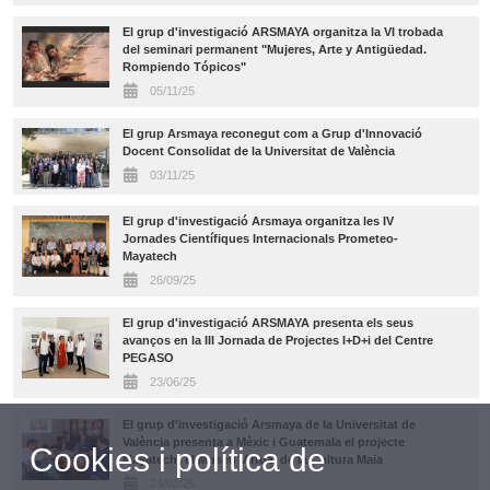
El grup d'investigació ARSMAYA organitza la VI trobada
del seminari permanent "Mujeres, Arte y Antigüedad.
Rompiendo Tópicos"
05/11/25
El grup Arsmaya reconegut com a Grup d'Innovació
Docent Consolidat de la Universitat de València
03/11/25
El grup d'investigació Arsmaya organitza les IV
Jornades Científiques Internacionals Prometeo-
Mayatech
26/09/25
El grup d'investigació ARSMAYA presenta els seus
avanços en la III Jornada de Projectes I+D+i del Centre
PEGASO
23/06/25
El grup d'investigació Arsmaya de la Universitat de
València presenta a Mèxic i Guatemala el projecte
Cookies i política de
Mayatech: el Museu Virtual de la Cultura Maia
24/02/25