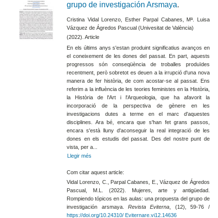
grupo de investigación Arsmaya
.
Cristina Vidal Lorenzo, Esther Parpal Cabanes, Mª. Luisa
Vázquez de Ágredos Pascual (Univesitat de València)
(2022). Article
En els últims anys s'estan produint significatius avanços en
el coneixement de les dones del passat. En part, aquests
progressos són conseqüència de troballes produïdes
recentment, però sobretot es deuen a la irrupció d'una nova
manera de fer història, de com acostar-se al passat. Ens
referim a la influència de les teories feministes en la Història,
la Història de l'Art i l'Arqueologia, que ha afavorit la
incorporació de la perspectiva de gènere en les
investigacions dutes a terme en el marc d'aquestes
disciplines. Ara bé, encara que s'han fet grans passos,
encara s'està lluny d'aconseguir la real integració de les
dones en els estudis del passat. Des del nostre punt de
vista, per a...
Llegir més
Com citar aquest article:
Vidal Lorenzo, C., Parpal Cabanes, E., Vázquez de Ágredos
Pascual, M.L. (2022). Mujeres, arte y antigüedad.
Rompiendo tópicos en las aulas: una propuesta del grupo de
investigación arsmaya.
Revista Eviterna
, (12), 59-76 /
https://doi.org/10.24310/ Eviternare.vi12.14636