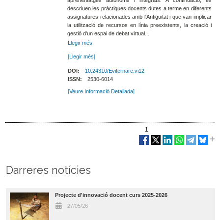
aprenentatges autònoms i integrats. A continuació, es
descriuen les pràctiques docents dutes a terme en diferents
assignatures relacionades amb l'Antiguitat i que van implicar
la utilització de recursos en línia preexistents, la creació i
gestió d'un espai de debat virtual...
Llegir més
[Llegir més]
DOI:
10.24310/Eviternare.vi12
ISSN:
2530-6014
[Veure Informació Detallada]
1
Darreres notícies
Projecte d'innovació docent curs 2025-2026
27/05/26