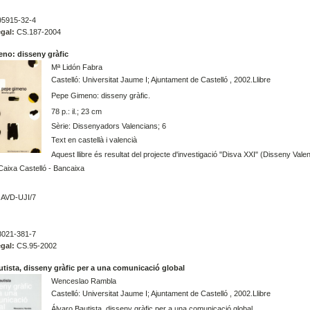
5915-32-4
gal:
CS.187-2004
no: disseny gràfic
Mª Lidón Fabra
Castelló: Universitat Jaume I; Ajuntament de Castelló , 2002.Llibre
Pepe Gimeno: disseny gràfic.
78 p.: il.; 23 cm
Sèrie: Dissenyadors Valencians; 6
Text en castellà i valencià
Aquest llibre és resultat del projecte d'investigació "Disva XXI" (Disseny Val
aixa Castelló - Bancaixa
AVD-UJI/7
021-381-7
gal:
CS.95-2002
utista, disseny gràfic per a una comunicació global
Wenceslao Rambla
Castelló: Universitat Jaume I; Ajuntament de Castelló , 2002.Llibre
Álvaro Bautista, disseny gràfic per a una comunicació global.