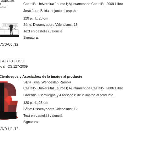
Castelló: Universitat Jaume I; Ajuntament de Castelló , 2009.Llibre
José Juan Belda: objectes i espais.
120 p.: il.; 23 cm
Sèrie: Dissenyadors Valencians; 13
Text en castellà i valencià
Signatura:
AVD-UJI/12
84-8021-668-5
gal:
CS.127-2009
 Cienfuegos y Asociados: de la imatge al producte
Silvia Tena, Wenceslao Rambla
Castelló: Universitat Jaume I; Ajuntament de Castelló , 2006.Llibre
Lavernia, Cienfuegos y Asociados: de la imatge al producte.
120 p.: il.; 23 cm
Sèrie: Dissenyadors Valencians; 12
Text en castellà i valencià
Signatura:
AVD-UJI/12