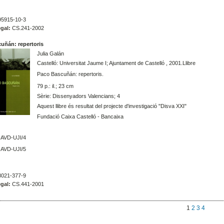
5915-10-3
gal:
CS.241-2002
uñán: repertoris
Julia Galán
Castelló: Universitat Jaume I; Ajuntament de Castelló , 2001.Llibre
Paco Bascuñán: repertoris.
79 p.: il.; 23 cm
Sèrie: Dissenyadors Valencians; 4
Aquest llibre és resultat del projecte d'investigació "Disva XXI"
Fundació Caixa Castelló - Bancaixa
AVD-UJI/4
AVD-UJI/5
021-377-9
gal:
CS.441-2001
1
2
3
4