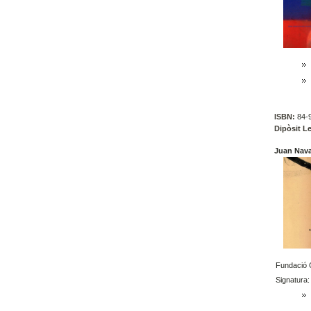
ISBN:
84-9
Dipòsit Le
Juan Nava,
Fundació C
Signatura: