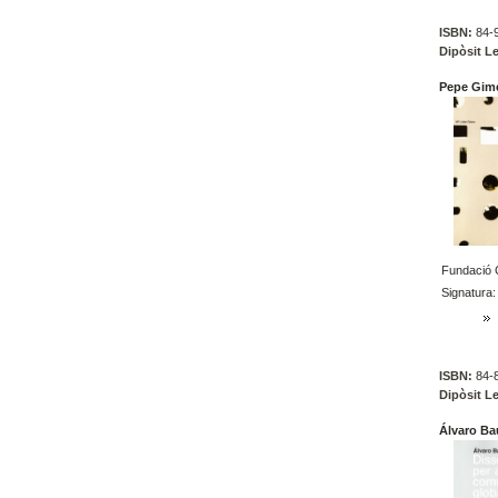
ISBN:
84-9
Dipòsit Le
Pepe Gime
Fundació C
Signatura:
ISBN:
84-8
Dipòsit Le
Álvaro Ba