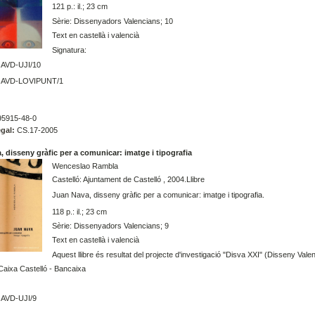
121 p.: il.; 23 cm
Sèrie: Dissenyadors Valencians; 10
Text en castellà i valencià
Signatura:
AVD-UJI/10
AVD-LOVIPUNT/1
5915-48-0
gal:
CS.17-2005
 disseny gràfic per a comunicar: imatge i tipografia
Wenceslao Rambla
Castelló: Ajuntament de Castelló , 2004.Llibre
Juan Nava, disseny gràfic per a comunicar: imatge i tipografia.
118 p.: il.; 23 cm
Sèrie: Dissenyadors Valencians; 9
Text en castellà i valencià
Aquest llibre és resultat del projecte d'investigació "Disva XXI" (Disseny Val
aixa Castelló - Bancaixa
AVD-UJI/9