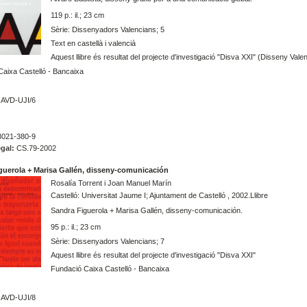
119 p.: il.; 23 cm
Sèrie: Dissenyadors Valencians; 5
Text en castellà i valencià
Aquest llibre és resultat del projecte d'investigació "Disva XXI" (Disseny Val
aixa Castelló - Bancaixa
AVD-UJI/6
021-380-9
gal:
CS.79-2002
guerola + Marisa Gallén, disseny-comunicación
Rosalía Torrent i Joan Manuel Marín
Castelló: Universitat Jaume I; Ajuntament de Castelló , 2002.Llibre
Sandra Figuerola + Marisa Gallén, disseny-comunicación.
95 p.: il.; 23 cm
Sèrie: Dissenyadors Valencians; 7
Aquest llibre és resultat del projecte d'investigació "Disva XXI"
Fundació Caixa Castelló - Bancaixa
AVD-UJI/8