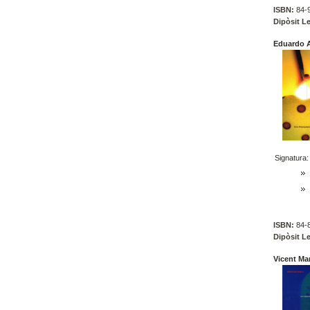
ISBN:
84-9
Dipòsit Le
Eduardo A
Signatura:
ISBN:
84-8
Dipòsit Le
Vicent Ma