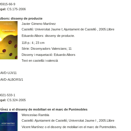
5915-66-9
gal:
CS.175-2006
lbors: disseny de producte
Javier Gimeno Martínez
Castelló: Universitat Jaume I; Ajuntament de Castelló , 2005.Llibre
Eduardo Albors: disseny de producte.
118 p.: il.; 23 cm
Sèrie: Dissenyadors Valencians; 11
Disseny i maquetació: Eduardo Albors
Text en castellà i valencià
AVD-UJI/11
AVD-ALBORS/1
021-533-1
gal:
CS.324-2005
rtínez o el disseny de mobiliari en el marc de Puntmobles
Wenceslao Rambla
Castelló: Ajuntament de Castelló; Universitat Jaume I , 2005.Llibre
Vicent Martínez o el disseny de mobiliari en el marc de Puntmobles.