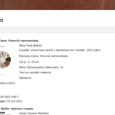
es
aera: l’emoció representada
Silvia Tena Beltrán
Castelló: Universitat Jaume I; Ajuntament de Castelló , 2012.Llibre
Rossana Zaera: l’emoció representada.
115 p.: il.; 23 cm
Sèrie: Dissenyadors Valencians; 14
Text en castellà i valencià
Signatura:
AVD-UJI/14
84-8021-846-7
gal:
CS.113-2012
 Belda: objectes i espais
Javier Gimeno Martínez