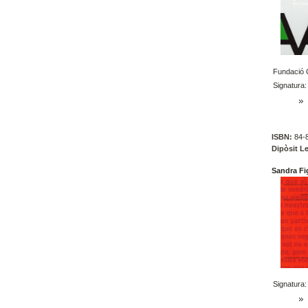
Fundació C
Signatura:
ISBN:
84-8
Dipòsit Le
Sandra Fi
Signatura: