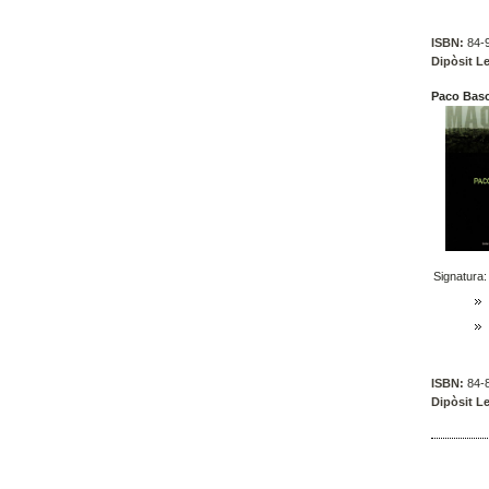
ISBN:
84-9
Dipòsit Le
Paco Basc
Signatura:
ISBN:
84-8
Dipòsit Le