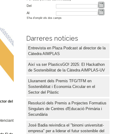
Del
Al
S'ha d'omplir els dos camps
Darreres notícies
Entrevista en Plaza Podcast al director de la
Càtedra AIMPLAS
Així va ser PlasticsGO! 2025: El Hackathon
de Sostenibilitat de la Càtedra AIMPLAS-UV
Lliurament dels Premis TFG/TFM en
Sostenibilitat i Economia Circular en el
Sector del Plàstic
ctor del
Resolució dels Premis a Projectes Formatius
Singulars de Centres d'Educació Primària i
Secundària
otenciant
José Badia reivindica el "binomi universitat-
empresa" per a liderar el futur sostenible del