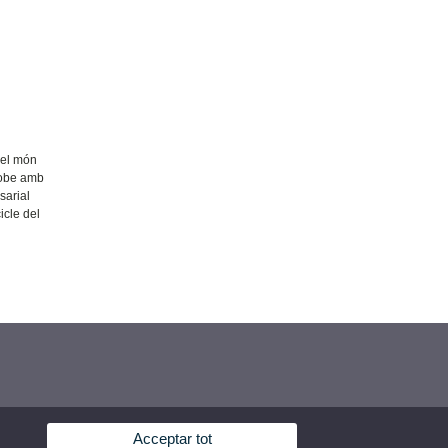
del món
trobe amb
sarial
icle del
Acceptar tot