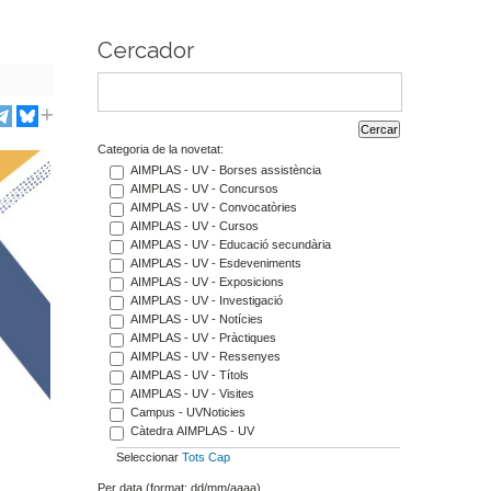
Cercador
Categoria de la novetat:
AIMPLAS - UV - Borses assistència
AIMPLAS - UV - Concursos
AIMPLAS - UV - Convocatòries
AIMPLAS - UV - Cursos
AIMPLAS - UV - Educació secundària
AIMPLAS - UV - Esdeveniments
AIMPLAS - UV - Exposicions
AIMPLAS - UV - Investigació
AIMPLAS - UV - Notícies
AIMPLAS - UV - Pràctiques
AIMPLAS - UV - Ressenyes
AIMPLAS - UV - Títols
AIMPLAS - UV - Visites
Campus - UVNoticies
Càtedra AIMPLAS - UV
Seleccionar
Tots
Cap
Per data (format: dd/mm/aaaa)