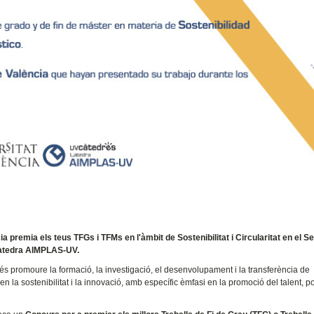
remia els teus TFGs i TFMs en l'àmbit de Sostenibilitat i Circularitat en el Se
 Càtedra AIMPLAS-UV.
és promoure la formació, la investigació, el desenvolupament i la transferència de
 la sostenibilitat i la innovació, amb específic èmfasi en la promoció del talent, p