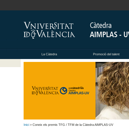
La Càtedra
Promoció del talent
Inici
> Coneix els premis TFG / TFM de la Càtedra AIMPLAS-UV