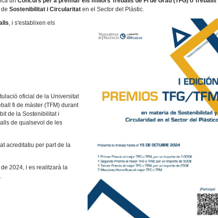
voca un
Concurs per a premiar els millors Treballs de Fi de Grau (TFG) o Treballs 
a de
Sostenibilitat i Circularitat
en el Sector del Plàstic.
alls
, i s'establixen els
ulació oficial de la Universitat
eball fi de màster (TFM) durant
it de la Sostenibilitat i
alls de qualsevol de les
at acreditatiu per part de la
de 2024, i es realitzarà la
c.