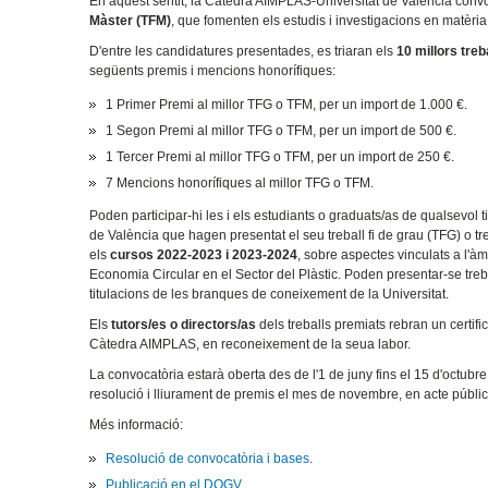
En aquest sentit, la Càtedra AIMPLAS-Universitat de València con
Màster (TFM)
, que fomenten els estudis i investigacions en matèri
D'entre les candidatures presentades, es triaran els
10 millors treb
següents premis i mencions honorífiques:
1 Primer Premi al millor TFG o TFM, per un import de 1.000 €.
1 Segon Premi al millor TFG o TFM, per un import de 500 €.
1 Tercer Premi al millor TFG o TFM, per un import de 250 €.
7 Mencions honorífiques al millor TFG o TFM.
Poden participar-hi les i els estudiants o graduats/as de qualsevol tit
de València que hagen presentat el seu treball fi de grau (TFG) o tr
els
cursos 2022-2023 i 2023-2024
, sobre aspectes vinculats a l'àmb
Economia Circular en el Sector del Plàstic. Poden presentar-se treb
titulacions de les branques de coneixement de la Universitat.
Els
tutors/es o directors/as
dels treballs premiats rebran un certific
Càtedra AIMPLAS, en reconeixement de la seua labor.
La convocatòria estarà oberta des de l'1 de juny fins el 15 d'octubre 
resolució i lliurament de premis el mes de novembre, en acte públi
Més informació:
Resolució de convocatòria i bases
.
Publicació en el DOGV.