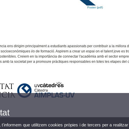
Poster (pdf)
ia ens dirigim principalment a estudiants apassionats per contribuir a la millora 
, socioeconòmiques i/o de formació. Aspirem a crear un espai on el talent jove es 
 sostenibles. Creiem en la importància de connectar l'acadèmia amb el sector empre
s amb la societat per a promoure pràctiques responsables en totes les etapes del c
tat
, t'informem que utilitzem cookies pròpies i de tercers per a realitzar