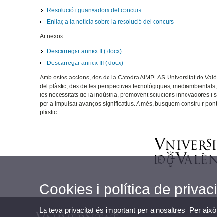
Resolució i guanyadors del concurs
Enllaç a la notícia sobre la resolució del concurs
Annexos:
Descarregar annex II (.docx)
Descarregar annex III (.docx)
Amb estes accions, des de la Càtedra AIMPLAS-Universitat de Valènc
del plàstic, des de les perspectives tecnològiques, mediambientals
les necessitats de la indústria, promovent solucions innovadores i
per a impulsar avanços significatius. A més, busquem construir pont
plàstic.
Cookies i política de privaci
La teva privacitat és important per a nosaltres. Per això