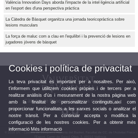
València Innovation Days aborda l'impacte de la intel·ligència artificial
en l'esport des d'una perspectiva pràctica
La Càtedra de Bàsquet organitza una jornada teoricopràctica sobre
lesions musculars
La força de maluc com a clau en l'equilibri i la prevenció de lesions en
jugadores jóvens de bàsquet
Cookies i política de privacitat
La teva privacitat és important per a nosaltres. Per això,
t'informem que utilitzem cookies pròpies i de tercers per a
realitzar anàlisis d'ús i mesurament de la nostra pàgina web
Càtedra de Bàsquet l'Alqueria del Basket
amb la finalitat de personalitzar continguts,així com
proporcionar funcionalitats a les xarxes socials o analitzar el
nostre trànsit. Per a continuar accepta o modifica la
configuració de les nostres cookies. Per a obtenir més
informació
Més informació
© 2026 UV. - Càtedra de Bàsquet L'Alqueria del Basket. Facultat de CC. de l'Activitat Física i
l'Esport. Carrer de Gascó Oliag, 3, 46010 València