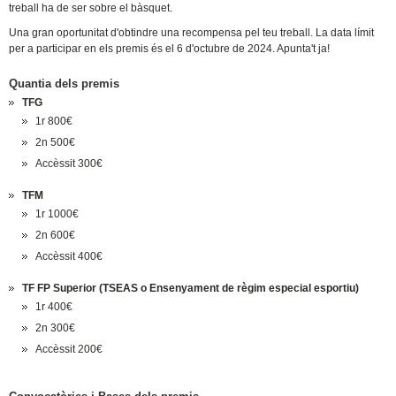
treball ha de ser sobre el bàsquet.
Una gran oportunitat d'obtindre una recompensa pel teu treball. La data límit
per a participar en els premis és el 6 d'octubre de 2024. Apunta't ja!
Quantia dels premis
TFG
1r 800€
2n 500€
Accèssit 300€
TFM
1r 1000€
2n 600€
Accèssit 400€
TF FP Superior (TSEAS o Ensenyament de règim especial esportiu)
1r 400€
2n 300€
Accèssit 200€