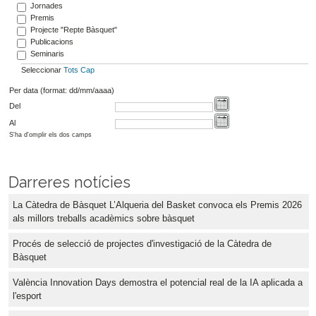
Jornades
Premis
Projecte "Repte Bàsquet"
Publicacions
Seminaris
Seleccionar
Tots
Cap
Per data (format: dd/mm/aaaa)
Del
Al
S'ha d'omplir els dos camps
Darreres notícies
La Càtedra de Bàsquet L’Alqueria del Basket convoca els Premis 2026
als millors treballs acadèmics sobre bàsquet
Procés de selecció de projectes d'investigació de la Càtedra de
Bàsquet
València Innovation Days demostra el potencial real de la IA aplicada a
l'esport